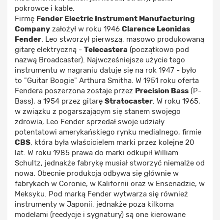
pokrowce i kable.
Firmę
Fender Electric Instrument Manufacturing
Company
założył w roku 1946
Clarence Leonidas
Fender
. Leo stworzył pierwszą, masowo produkowaną
gitarę elektryczną -
Telecastera
(początkowo pod
nazwą Broadcaster). Najwcześniejsze użycie tego
instrumentu w nagraniu datuje się na rok 1947 - było
to "Guitar Boogie" Arthura Smitha. W 1951 roku oferta
Fendera poszerzona zostaje przez
Precision Bass
(P-
Bass), a 1954 przez gitarę
Stratocaster
. W roku 1965,
w związku z pogarszającym się stanem swojego
zdrowia, Leo Fender sprzedał swoje udziały
potentatowi amerykańskiego rynku medialnego, firmie
CBS
, która była właścicielem marki przez kolejne 20
lat. W roku 1985 prawa do marki odkupił William
Schultz, jednakże fabrykę musiał stworzyć niemalże od
nowa. Obecnie produkcja odbywa się głównie w
fabrykach w Coronie, w Kalifornii oraz w Ensenadzie, w
Meksyku. Pod marką Fender wytwarza się również
instrumenty w Japonii, jednakże poza kilkoma
modelami (reedycje i sygnatury) są one kierowane