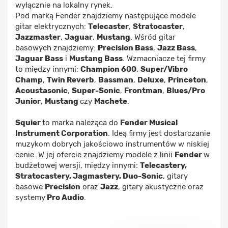
wyłącznie na lokalny rynek.
Pod marką Fender znajdziemy następujące modele
gitar elektrycznych:
Telecaster
,
Stratocaster
,
Jazzmaster
,
Jaguar
,
Mustang
. Wśród gitar
basowych znajdziemy:
Precision Bass
,
Jazz Bass
,
Jaguar Bass
i
Mustang Bass
. Wzmacniacze tej firmy
to między innymi:
Champion 600
,
Super/Vibro
Champ
,
Twin Reverb
,
Bassman
,
Deluxe
,
Princeton
,
Acoustasonic
,
Super-Sonic
,
Frontman
,
Blues/Pro
Junior
,
Mustang
czy
Machete
.
Squier
to marka należąca do
Fender Musical
Instrument Corporation
. Ideą firmy jest dostarczanie
muzykom dobrych jakościowo instrumentów w niskiej
cenie. W jej ofercie znajdziemy modele z linii
Fender
w
budżetowej wersji, między innymi:
Telecastery,
Stratocastery, Jagmastery, Duo-Sonic
, gitary
basowe
Precision
oraz
Jazz
, gitary akustyczne oraz
systemy
Pro Audio
.