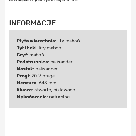
INFORMACJE
Płyta wierzchnia
: lity mahoń
Tył i boki
: lity mahoń
Gryf
: mahoń
Podstrunnica
: palisander
Mostek
: palisander
Progi
: 20 Vintage
Menzura
: 643 mm
Klucze
: otwarte, niklowane
Wykończenie
: naturalne