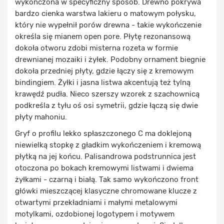
wykończona w specyficzny sposób. Drewno pokrywa
bardzo cienka warstwa lakieru o matowym połysku,
który nie wypełnił porów drewna - takie wykończenie
określa się mianem open pore. Płytę rezonansową
dokoła otworu zdobi misterna rozeta w formie
drewnianej mozaiki i żyłek. Podobny ornament biegnie
dokoła przedniej płyty, gdzie łączy się z kremowym
bindingiem. Żyłki i jasna listwa akcentują też tylną
krawędź pudła. Nieco szerszy wzorek z szachownicą
podkreśla z tyłu oś osi symetrii, gdzie łączą się dwie
płyty mahoniu.
Gryf o profilu lekko spłaszczonego C ma doklejoną
niewielką stopkę z gładkim wykończeniem i kremową
płytką na jej końcu. Palisandrowa podstrunnica jest
otoczona po bokach kremowymi listwami i dwiema
żyłkami - czarną i białą. Tak samo wykończono front
główki mieszczącej klasyczne chromowane klucze z
otwartymi przekładniami i małymi metalowymi
motylkami, ozdobionej logotypem i motywem