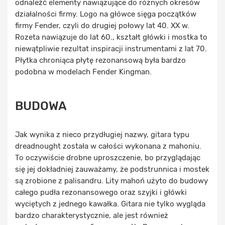
odnaleźć elementy nawiązujące do różnych okresów
działalności firmy. Logo na główce sięga początków
firmy Fender, czyli do drugiej połowy lat 40. XX w.
Rozeta nawiązuje do lat 60., kształt główki i mostka to
niewątpliwie rezultat inspiracji instrumentami z lat 70.
Płytka chroniąca płytę rezonansową była bardzo
podobna w modelach Fender Kingman.
BUDOWA
Jak wynika z nieco przydługiej nazwy, gitara typu
dreadnought została w całości wykonana z mahoniu.
To oczywiście drobne uproszczenie, bo przyglądając
się jej dokładniej zauważamy, że podstrunnica i mostek
są zrobione z palisandru. Lity mahoń użyto do budowy
całego pudła rezonansowego oraz szyjki i główki
wyciętych z jednego kawałka. Gitara nie tylko wygląda
bardzo charakterystycznie, ale jest również