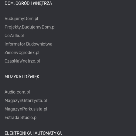
DOM, OGRÓD I WNĘTRZA
BudujemyDom.pl
Projekty.BudujemyDom.pl
CoZaIle.pl
Informator Budownictwa
ZielonyOgródek.pl
CzasNaWnetrze.pl
MUZYKA I DŹWIĘK
Audio.com.pl
MagazynGitarzysta.pl
MagazynPerkusista.pl
EstradaiStudio.pl
ELEKTRONIKA I AUTOMATYKA