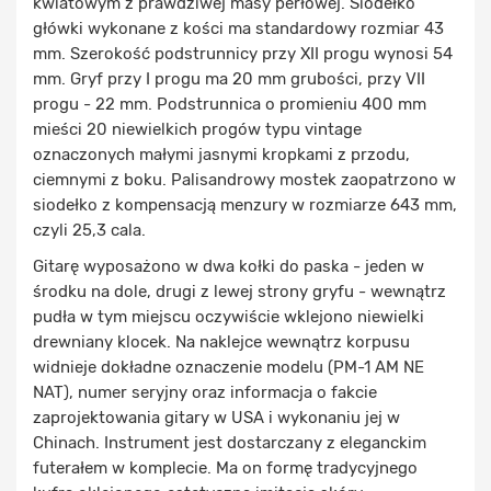
kwiatowym z prawdziwej masy perłowej. Siodełko
główki wykonane z kości ma standardowy rozmiar 43
mm. Szerokość podstrunnicy przy XII progu wynosi 54
mm. Gryf przy I progu ma 20 mm grubości, przy VII
progu - 22 mm. Podstrunnica o promieniu 400 mm
mieści 20 niewielkich progów typu vintage
oznaczonych małymi jasnymi kropkami z przodu,
ciemnymi z boku. Palisandrowy mostek zaopatrzono w
siodełko z kompensacją menzury w rozmiarze 643 mm,
czyli 25,3 cala.
Gitarę wyposażono w dwa kołki do paska - jeden w
środku na dole, drugi z lewej strony gryfu - wewnątrz
pudła w tym miejscu oczywiście wklejono niewielki
drewniany klocek. Na naklejce wewnątrz korpusu
widnieje dokładne oznaczenie modelu (PM-1 AM NE
NAT), numer seryjny oraz informacja o fakcie
zaprojektowania gitary w USA i wykonaniu jej w
Chinach. Instrument jest dostarczany z eleganckim
futerałem w komplecie. Ma on formę tradycyjnego