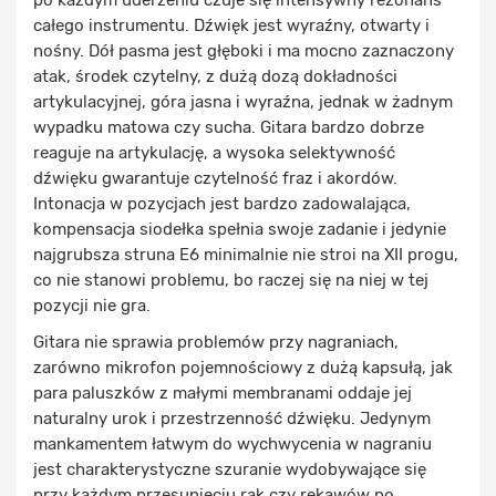
całego instrumentu. Dźwięk jest wyraźny, otwarty i
nośny. Dół pasma jest głęboki i ma mocno zaznaczony
atak, środek czytelny, z dużą dozą dokładności
artykulacyjnej, góra jasna i wyraźna, jednak w żadnym
wypadku matowa czy sucha. Gitara bardzo dobrze
reaguje na artykulację, a wysoka selektywność
dźwięku gwarantuje czytelność fraz i akordów.
Intonacja w pozycjach jest bardzo zadowalająca,
kompensacja siodełka spełnia swoje zadanie i jedynie
najgrubsza struna E6 minimalnie nie stroi na XII progu,
co nie stanowi problemu, bo raczej się na niej w tej
pozycji nie gra.
Gitara nie sprawia problemów przy nagraniach,
zarówno mikrofon pojemnościowy z dużą kapsułą, jak
para paluszków z małymi membranami oddaje jej
naturalny urok i przestrzenność dźwięku. Jedynym
mankamentem łatwym do wychwycenia w nagraniu
jest charakterystyczne szuranie wydobywające się
przy każdym przesunięciu rąk czy rękawów po