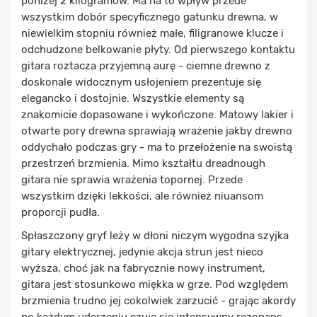
poniżej 2 kilogramów. Ma na to wpływ przede
wszystkim dobór specyficznego gatunku drewna, w
niewielkim stopniu również małe, filigranowe klucze i
odchudzone belkowanie płyty. Od pierwszego kontaktu
gitara roztacza przyjemną aurę - ciemne drewno z
doskonale widocznym usłojeniem prezentuje się
elegancko i dostojnie. Wszystkie elementy są
znakomicie dopasowane i wykończone. Matowy lakier i
otwarte pory drewna sprawiają wrażenie jakby drewno
oddychało podczas gry - ma to przełożenie na swoistą
przestrzeń brzmienia. Mimo kształtu dreadnough
gitara nie sprawia wrażenia topornej. Przede
wszystkim dzięki lekkości, ale również niuansom
proporcji pudła.
Spłaszczony gryf leży w dłoni niczym wygodna szyjka
gitary elektrycznej, jedynie akcja strun jest nieco
wyższa, choć jak na fabrycznie nowy instrument,
gitara jest stosunkowo miękka w grze. Pod względem
brzmienia trudno jej cokolwiek zarzucić - grając akordy
po każdym uderzeniu czuje się intensywny rezonans