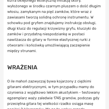
kufra oklejonego estetyczną imitacją skóry,
wyłożonego w środku czarnym pluszem o dość długim
włosiu, zamykanym na pięć zamków, które wraz z
zawiasami tworzą solidną ochronę instrumentu. W
schowku pod gryfem znajdujemy instrukcję obsługi,
długi klucz do regulacji krzywizny gryfu, kluczyki do
zamków i przydatną niespodziankę w postaci
nawilżacza do gitary w formie elastycznej rurki z
otworami i końcówką umożliwiającą zaczepienie
między strunami.
WRAŻENIA
O ile mahoń zazwyczaj bywa kojarzony z ciężkimi
gitarami elektrycznymi, w tym przypadku mamy do
czynienia z wyjątkowo lekkim akustykiem - testowany
egzemplarz waży zaledwie 1745 gramów, podczas gdy
przeciętna gitara tej wielkości rzadko osiąga masę