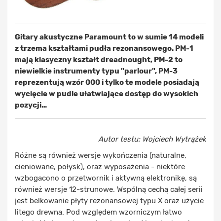
Gitary akustyczne Paramount to w sumie 14 modeli
z trzema kształtami pudła rezonansowego. PM-1
mają klasyczny kształt dreadnought, PM-2 to
niewielkie instrumenty typu "parlour", PM-3
reprezentują wzór 000 i tylko te modele posiadają
wycięcie w pudle ułatwiające dostęp do wysokich
pozycji…
Autor testu: Wojciech Wytrążek
Różne są również wersje wykończenia (naturalne,
cieniowane, połysk), oraz wyposażenia - niektóre
wzbogacono o przetwornik i aktywną elektronikę, są
również wersje 12-strunowe. Wspólną cechą całej serii
jest belkowanie płyty rezonansowej typu X oraz użycie
litego drewna. Pod względem wzorniczym łatwo