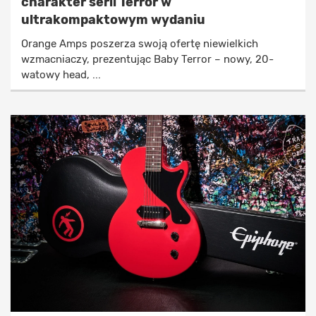
charakter serii Terror w
ultrakompaktowym wydaniu
Orange Amps poszerza swoją ofertę niewielkich
wzmacniaczy, prezentując Baby Terror – nowy, 20-
watowy head, ...