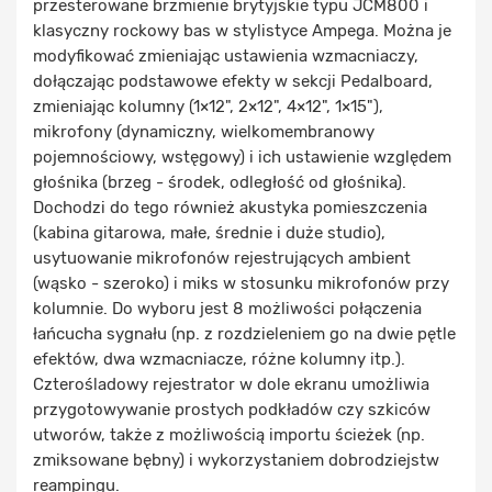
przesterowane brzmienie brytyjskie typu JCM800 i
klasyczny rockowy bas w stylistyce Ampega. Można je
modyfikować zmieniając ustawienia wzmacniaczy,
dołączając podstawowe efekty w sekcji Pedalboard,
zmieniając kolumny (1×12", 2×12", 4×12", 1×15"),
mikrofony (dynamiczny, wielkomembranowy
pojemnościowy, wstęgowy) i ich ustawienie względem
głośnika (brzeg - środek, odległość od głośnika).
Dochodzi do tego również akustyka pomieszczenia
(kabina gitarowa, małe, średnie i duże studio),
usytuowanie mikrofonów rejestrujących ambient
(wąsko - szeroko) i miks w stosunku mikrofonów przy
kolumnie. Do wyboru jest 8 możliwości połączenia
łańcucha sygnału (np. z rozdzieleniem go na dwie pętle
efektów, dwa wzmacniacze, różne kolumny itp.).
Czterośladowy rejestrator w dole ekranu umożliwia
przygotowywanie prostych podkładów czy szkiców
utworów, także z możliwością importu ścieżek (np.
zmiksowane bębny) i wykorzystaniem dobrodziejstw
reampingu.