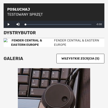
POSŁUCHAJ
TESTOWANY SPRZĘT
Mute
Remaining
-0:00
Loaded
:
Progress
:
Play
0%
0%
DYSTRYBUTOR
Time
FENDER CENTRAL & EASTERN
EUROPE
GALERIA
WSZYSTKIE ZDJĘCIA (5)