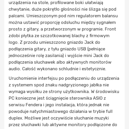
urządzenia na stole, profilowane boki ułatwiają
chwytanie, duże pokrętło głośności nie ślizga się pod
palcami. Umieszczonym pod nim regulatorem balansu
można ustawić proporcję odsłuchu między sygnałem
prosto z gitary, a przetworzonym w programie. Front
zdobi płytka ze szczotkowanej blachy z firmowym
logo. Z przodu umieszczono gniazdo Jack do
podłączenia gitary, z tyłu gniazdo USB (pełniące
jednocześnie rolę zasilania) i wyjście mini Jack do
podłączenia słuchawek albo aktywnych monitorów
audio. Całość wykonano schludnie i estetycznie.
Uruchomienie interfejsu po podłączeniu do urządzenia
z systemem spod znaku nadgryzionego jabłka nie
wymaga wysiłku ze strony użytkownika. W środowisku
PC konieczne jest ściągnięcie sterownika ASIO z
serwisu Fendera i jego instalacja, która jednak nie
powoduje natychmiastowego działania w trybie full
duplex. Możliwe jest oczywiście słuchanie muzyki
przez słuchawki lub aktywne monitory podłączone do