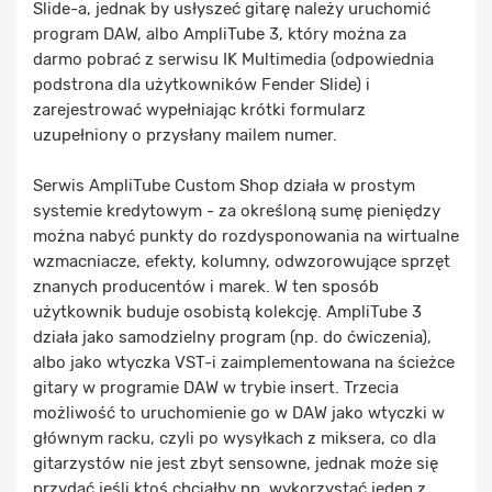
Slide-a, jednak by usłyszeć gitarę należy uruchomić
program DAW, albo AmpliTube 3, który można za
darmo pobrać z serwisu IK Multimedia (odpowiednia
podstrona dla użytkowników Fender Slide) i
zarejestrować wypełniając krótki formularz
uzupełniony o przysłany mailem numer.
Serwis AmpliTube Custom Shop działa w prostym
systemie kredytowym - za określoną sumę pieniędzy
można nabyć punkty do rozdysponowania na wirtualne
wzmacniacze, efekty, kolumny, odwzorowujące sprzęt
znanych producentów i marek. W ten sposób
użytkownik buduje osobistą kolekcję. AmpliTube 3
działa jako samodzielny program (np. do ćwiczenia),
albo jako wtyczka VST-i zaimplementowana na ścieżce
gitary w programie DAW w trybie insert. Trzecia
możliwość to uruchomienie go w DAW jako wtyczki w
głównym racku, czyli po wysyłkach z miksera, co dla
gitarzystów nie jest zbyt sensowne, jednak może się
przydać jeśli ktoś chciałby np. wykorzystać jeden z