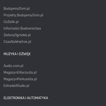
BudujemyDom.pl
Projekty.BudujemyDom.pl
CoZaIle.pl
Informator Budownictwa
ZielonyOgródek.pl
CzasNaWnetrze.pl
MUZYKA I DŹWIĘK
Audio.com.pl
MagazynGitarzysta.pl
MagazynPerkusista.pl
EstradaiStudio.pl
ELEKTRONIKA I AUTOMATYKA