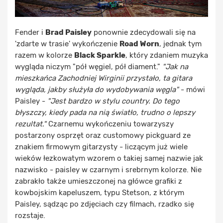
Fender i
Brad Paisley
ponownie zdecydowali się na
'zdarte w trasie' wykończenie
Road Worn
, jednak tym
razem w kolorze
Black Sparkle
, który zdaniem muzyka
wygląda niczym "pół węgiel, pół diament."
"Jak na
mieszkańca Zachodniej Wirginii przystało, ta gitara
wygląda, jakby służyła do wydobywania węgla"
- mówi
Paisley -
"Jest bardzo w stylu country. Do tego
błyszczy, kiedy pada na nią światło, trudno o lepszy
rezultat."
Czarnemu wykończeniu towarzyszy
postarzony osprzęt oraz customowy pickguard ze
znakiem firmowym gitarzysty - liczącym już wiele
wieków łezkowatym wzorem o takiej samej nazwie jak
nazwisko - paisley w czarnym i srebrnym kolorze. Nie
zabrakło także umieszczonej na główce grafiki z
kowbojskim kapeluszem, typu Stetson, z którym
Paisley, sądząc po zdjęciach czy filmach, rzadko się
rozstaje.