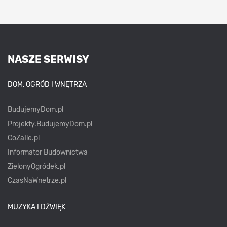
NASZE SERWISY
DOM, OGRÓD I WNĘTRZA
BudujemyDom.pl
Projekty.BudujemyDom.pl
CoZaIle.pl
Informator Budownictwa
ZielonyOgródek.pl
CzasNaWnetrze.pl
MUZYKA I DŹWIĘK