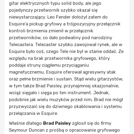
gitar elektrycznych typu solid body, ale jego
pojedynczy przetwornik szybko okazał się
niewystarczający. Leo Fender dołożył zatem do
Esquire'a pickup gryfowy a trójpozycyjny przełącznik
kontroli brzmienia zmienił w przełącznik
przetworników, co dało podwaliny pod narodziny
Telecastera. Telecaster szybko zawojował rynek, ale w
Esquire było coś, czego Tele nie był w stanie oddać. Ze
względu na brak przetwornika gryfowego, który
poddaje struny ciągłemu przyciąganiu
magnetycznemu, Esquire oferował agresywny atak
oraz pełne brzmienie i sustain. Stąd wielu gitarzystów,
w tym także Brad Paisley, przynajmniej okazjonalnie,
wciąż sięgało i sięga po ten instrument. Jednak,
podobnie jak wielu muzyków przed nim, Brad nie mógł
przyzwyczaić się do dziwnego okablowania i systemu
przełączania w Esquire.
Właśnie dlatego
Brad Paisley
zgłosił się do firmy
Seymour Duncan z prośbą o opracowanie gryfowego