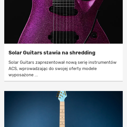
Solar Guitars stawia na shredding
Solar Guitars zaprezentował nową serię instrumentów
ACS, wprowadzając do swojej oferty modele
wyposażone ...