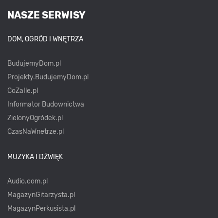
NASZE SERWISY
DOM, OGRÓD I WNĘTRZA
BudujemyDom.pl
Projekty.BudujemyDom.pl
CoZaIle.pl
Informator Budownictwa
ZielonyOgródek.pl
CzasNaWnetrze.pl
MUZYKA I DŹWIĘK
Audio.com.pl
MagazynGitarzysta.pl
MagazynPerkusista.pl