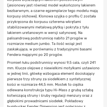
(jesionowy jest również model wykończony lakierem
bezbarwnym, a czarne egzemplarze tego modelu mają
korpusy olchowe). Klonowa szyjka o profilu C została
przykręcona do korpusu czterema wkrętami
stabilizowanymi metalową płytką i pokryta z tyłu
lakierem uretanowym w wersji satynowej. Na
palisandrową podstrunnicę nabito 21 progów w
rozmiarze medium jumbo. Ta ilość wciąż jest
zaskakująca, w porównaniu z tradycyjnymi basami
Fendera mającymi po 20 progów.
Promień łuku podstrunnicy wynosi 9,5 cala, czyli 241
mm. Klucze olejowe z niewielkimi motylkami ustawiono
w jednej linii, główkę wzbogaca element dociskający
pierwsze trzy struny za siodełkiem z syntetycznej
kości w rozmiarze 44,5 mm. Mostek to ciężka
odlewana konstrukcja typu Hi-Mass z grubą sztabą
kotwiczącą struny i śruby regulacji menzury oraz z
głębokimi prowadnicami siodełek. Pokładowy
humbucker Fender Dimension jest połączony z