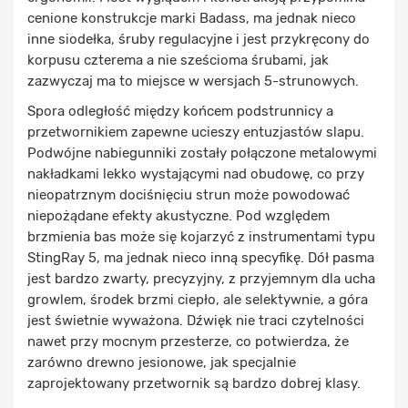
cenione konstrukcje marki Badass, ma jednak nieco
inne siodełka, śruby regulacyjne i jest przykręcony do
korpusu czterema a nie sześcioma śrubami, jak
zazwyczaj ma to miejsce w wersjach 5-strunowych.
Spora odległość między końcem podstrunnicy a
przetwornikiem zapewne ucieszy entuzjastów slapu.
Podwójne nabiegunniki zostały połączone metalowymi
nakładkami lekko wystającymi nad obudowę, co przy
nieopatrznym dociśnięciu strun może powodować
niepożądane efekty akustyczne. Pod względem
brzmienia bas może się kojarzyć z instrumentami typu
StingRay 5, ma jednak nieco inną specyfikę. Dół pasma
jest bardzo zwarty, precyzyjny, z przyjemnym dla ucha
growlem, środek brzmi ciepło, ale selektywnie, a góra
jest świetnie wyważona. Dźwięk nie traci czytelności
nawet przy mocnym przesterze, co potwierdza, że
zarówno drewno jesionowe, jak specjalnie
zaprojektowany przetwornik są bardzo dobrej klasy.