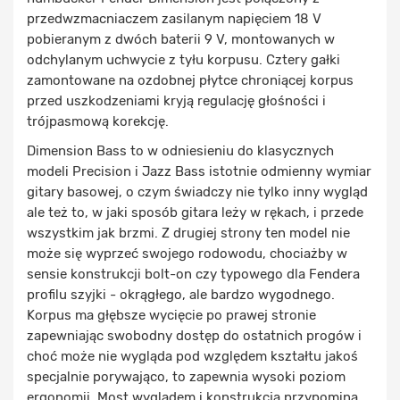
przedwzmacniaczem zasilanym napięciem 18 V
pobieranym z dwóch baterii 9 V, montowanych w
odchylanym uchwycie z tyłu korpusu. Cztery gałki
zamontowane na ozdobnej płytce chroniącej korpus
przed uszkodzeniami kryją regulację głośności i
trójpasmową korekcję.
Dimension Bass to w odniesieniu do klasycznych
modeli Precision i Jazz Bass istotnie odmienny wymiar
gitary basowej, o czym świadczy nie tylko inny wygląd
ale też to, w jaki sposób gitara leży w rękach, i przede
wszystkim jak brzmi. Z drugiej strony ten model nie
może się wyprzeć swojego rodowodu, chociażby w
sensie konstrukcji bolt-on czy typowego dla Fendera
profilu szyjki - okrągłego, ale bardzo wygodnego.
Korpus ma głębsze wycięcie po prawej stronie
zapewniając swobodny dostęp do ostatnich progów i
choć może nie wygląda pod względem kształtu jakoś
specjalnie porywająco, to zapewnia wysoki poziom
ergonomii. Most wyglądem i konstrukcją przypomina