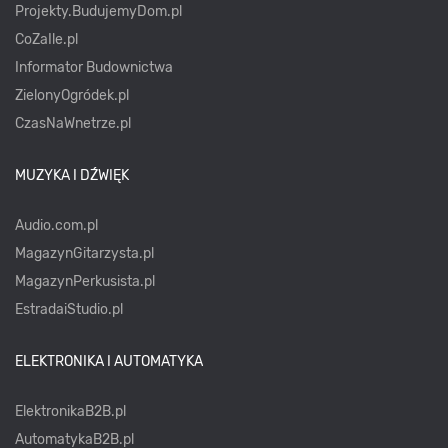
Projekty.BudujemyDom.pl
CoZaIle.pl
Informator Budownictwa
ZielonyOgródek.pl
CzasNaWnetrze.pl
MUZYKA I DŹWIĘK
Audio.com.pl
MagazynGitarzysta.pl
MagazynPerkusista.pl
EstradaiStudio.pl
ELEKTRONIKA I AUTOMATYKA
ElektronikaB2B.pl
AutomatykaB2B.pl