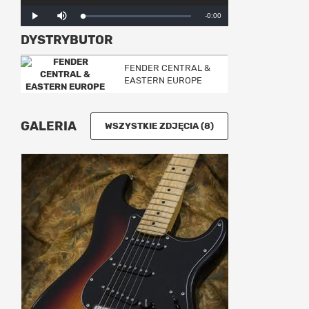
Mute
Remaining
-0:00
Loaded
:
Progress
:
Play
0%
0%
DYSTRYBUTOR
Time
FENDER CENTRAL &
EASTERN EUROPE
GALERIA
WSZYSTKIE ZDJĘCIA (8)