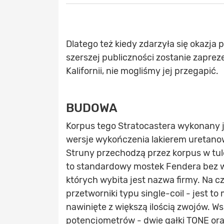
Dlatego też kiedy zdarzyła się okazja 
szerszej publiczności zostanie zapr
Kalifornii, nie mogliśmy jej przegapić.
BUDOWA
Korpus tego Stratocastera wykonany j
wersje wykończenia lakierem uretanow
Struny przechodzą przez korpus w tul
to standardowy mostek Fendera bez wa
których wybita jest nazwa firmy. Na 
przetworniki typu single-coil - jest to
nawinięte z większą ilością zwojów. Ws
potencjometrów - dwie gałki TONE or