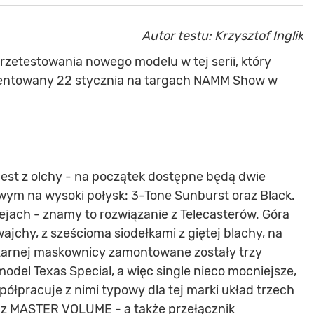
Autor testu: Krzysztof Inglik
przetestowania nowego modelu w tej serii, który
ezentowany 22 stycznia na targach NAMM Show w
est z olchy - na początek dostępne będą dwie
ym na wysoki połysk: 3-Tone Sunburst oraz Black.
ejach - znamy to rozwiązanie z Telecasterów. Góra
jchy, z sześcioma siodełkami z giętej blachy, na
czarnej maskownicy zamontowane zostały trzy
 model Texas Special, a więc single nieco mocniejsze,
półpracuje z nimi typowy dla tej marki układ trzech
az MASTER VOLUME - a także przełącznik