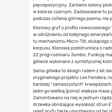
pięciopozycyjny. Zarówno osłony picku
w kolorze czarnym. Zastosowane tu p
podczas cofania górnego pasma, nie 
Klonowy gryf o profilu nowoczesnego 
w odróżnieniu od kolejnego amerykańs
tu mechanizmu Micro-Tilt, służącego 
korpusu. Klonowa podstrunnica o radiu
22 progi rozmiaru Jumbo. Funkcję mar
główce wykonano z syntetycznej kośc
Sama główka to design rodem z lat si
oryginalnego projektu Leo Fendera, ro
bardziej "zamaszystych" krawędziach. P
jedni go wielbią (ponoć większa masa 
Zamontowano na niej w jednym rzędzi
drzewka obniżające wysokość strun E
relief gryfu także umożliwiono od tej