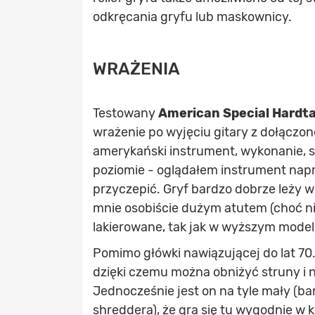
odkręcania gryfu lub maskownicy.
WRAŻENIA
Testowany
American Special Hardta
wrażenie po wyjęciu gitary z dołączo
amerykański instrument, wykonanie, s
poziomie - oglądałem instrument napra
przyczepić. Gryf bardzo dobrze leży 
mnie osobiście dużym atutem (choć ni
lakierowane, tak jak w wyższym model
Pomimo główki nawiązującej do lat 70.
dzięki czemu można obniżyć struny i 
Jednocześnie jest on na tyle mały (ba
shreddera), że gra się tu wygodnie w k