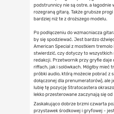
podstrunnicy nie są ostre, a łagodni
rozegraną gitarą. Także grubsze prog
bardziej niż te z droższego modelu.
Po podłączeniu do wzmacniacza gitar
by się spodziewać. Jest bardzo dźwięc
American Special z mostkiem tremolo i
stwierdzić, czy dotyczy to wszystkich m
redakcji. Przetwornik przy gryfie daj
riffach, jak i solówkach. Mógłby mieć
próbki audio, którą możecie pobrać z 
dołączonej dla prenumeratorów), ale 
lubię tę pozycję Stratocastera okraszo
lekko przesterowane zaczynają się od 
Zaskakująco dobrze brzmi czwarta poz
przystawek środkowej i gryfowej - jest