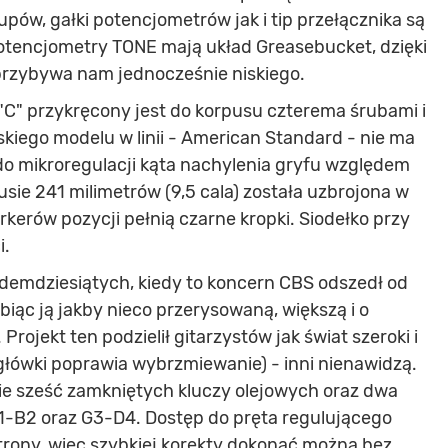
pów, gałki potencjometrów jak i tip przełącznika są
otencjometry TONE mają układ Greasebucket, dzięki
przybywa nam jednocześnie niskiego.
"C" przykręcony jest do korpusu czterema śrubami i
kiego modelu w linii - American Standard - nie ma
do mikroregulacji kąta nachylenia gryfu względem
sie 241 milimetrów (9,5 cala) została uzbrojona w
kerów pozycji pełnią czarne kropki. Siodełko przy
i.
edemdziesiątych, kiedy to koncern CBS odszedł od
biąc ją jakby nieco przerysowaną, większą i o
rojekt ten podzielił gitarzystów jak świat szeroki i
główki poprawia wybrzmiewanie) - inni nienawidzą.
e sześć zamkniętych kluczy olejowych oraz dwa
1-B2 oraz G3-D4. Dostęp do pręta regulującego
 strony, więc szybkiej korekty dokonać można bez