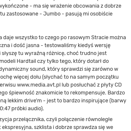
e wykończone - ma się wrażenie obcowania z dobrze
i tu zastosowane - Jumbo - pasują mi osobiście
a daje wszystko to czego po rasowym Stracie można
zna i dość jasna - testowaliśmy kiedyś wersję
 słyszę tu wyraźną różnicę, choć trudno jest
odeli Hardtail czy tylko tego, który dotarł do
e dynamiczny sound, który sprawdzi się zarówno w
 trochę więcej dołu (słychać to na samym początku
serwisu www.media.avt.pl lub posłuchać z płyty CD
jego śpiewność znakomicie to rekompensuje. Bardzo
ną lekkim drive'm - jest to bardzo inspirujące (barwy
0:47 próbki audio).
ycja przełącznika, czyli połączenie równoległe
 ekspresyjna, szklista i dobrze sprawdza się we