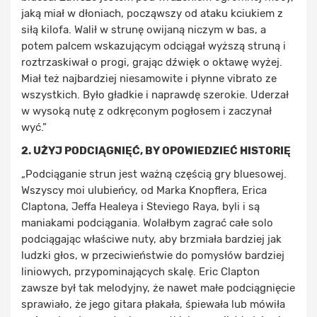
jaką miał w dłoniach, począwszy od ataku kciukiem z
siłą kilofa. Walił w strunę owijaną niczym w bas, a
potem palcem wskazującym odciągał wyższą struną i
roztrzaskiwał o progi, grając dźwięk o oktawę wyżej.
Miał też najbardziej niesamowite i płynne vibrato ze
wszystkich. Było gładkie i naprawdę szerokie. Uderzał
w wysoką nutę z odkręconym pogłosem i zaczynał
wyć.”
2. UŻYJ PODCIĄGNIĘĆ, BY OPOWIEDZIEĆ HISTORIĘ
„Podciąganie strun jest ważną częścią gry bluesowej.
Wszyscy moi ulubieńcy, od Marka Knopflera, Erica
Claptona, Jeffa Healeya i Steviego Raya, byli i są
maniakami podciągania. Wolałbym zagrać całe solo
podciągając właściwe nuty, aby brzmiała bardziej jak
ludzki głos, w przeciwieństwie do pomysłów bardziej
liniowych, przypominających skalę. Eric Clapton
zawsze był tak melodyjny, że nawet małe podciągnięcie
sprawiało, że jego gitara płakała, śpiewała lub mówiła