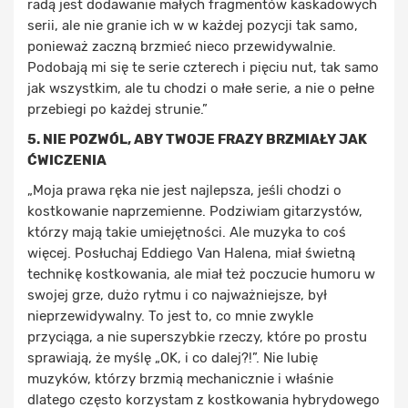
radą jest dodawanie małych fragmentów kaskadowych
serii, ale nie granie ich w w każdej pozycji tak samo,
ponieważ zaczną brzmieć nieco przewidywalnie.
Podobają mi się te serie czterech i pięciu nut, tak samo
jak wszystkim, ale tu chodzi o małe serie, a nie o pełne
przebiegi po każdej strunie.”
5. NIE POZWÓL, ABY TWOJE FRAZY BRZMIAŁY JAK
ĆWICZENIA
„Moja prawa ręka nie jest najlepsza, jeśli chodzi o
kostkowanie naprzemienne. Podziwiam gitarzystów,
którzy mają takie umiejętności. Ale muzyka to coś
więcej. Posłuchaj Eddiego Van Halena, miał świetną
technikę kostkowania, ale miał też poczucie humoru w
swojej grze, dużo rytmu i co najważniejsze, był
nieprzewidywalny. To jest to, co mnie zwykle
przyciąga, a nie superszybkie rzeczy, które po prostu
sprawiają, że myślę „OK, i co dalej?!”. Nie lubię
muzyków, którzy brzmią mechanicznie i właśnie
dlatego często korzystam z kostkowania hybrydowego