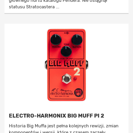
głównego nurtu katalogu Fendera. Nie osiągnął
statusu Stratocastera ...
ELECTRO-HARMONIX BIG MUFF PI 2
Historia Big Muffa jest pełna kolejnych rewizji, zmian
komponentów i wersji, które z czasem zaczęły