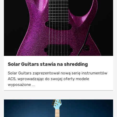
Solar Guitars stawia na shredding
Solar Guitars zaprezentował nową serię instrumentów
ACS, wprowadzając do swojej oferty modele
wyposażone ...