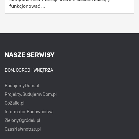
funkcjonować ...
NASZE SERWISY
DOM, OGRÓD I WNĘTRZA
BudujemyDom.pl
Projekty.BudujemyDom.pl
CoZaIle.pl
Informator Budownictwa
ZielonyOgródek.pl
CzasNaWnetrze.pl