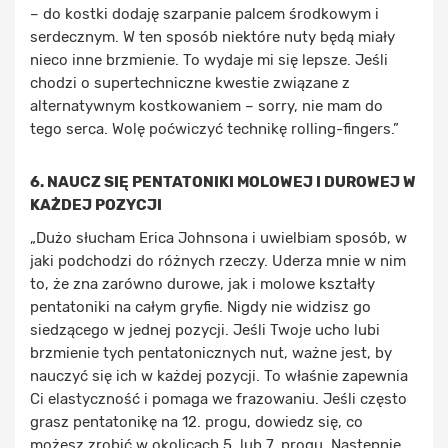
– do kostki dodaję szarpanie palcem środkowym i
serdecznym. W ten sposób niektóre nuty będą miały
nieco inne brzmienie. To wydaje mi się lepsze. Jeśli
chodzi o supertechniczne kwestie związane z
alternatywnym kostkowaniem – sorry, nie mam do
tego serca. Wolę poćwiczyć technikę rolling-fingers.”
6. NAUCZ SIĘ PENTATONIKI MOLOWEJ I DUROWEJ W
KAŻDEJ POZYCJI
„Dużo słucham Erica Johnsona i uwielbiam sposób, w
jaki podchodzi do różnych rzeczy. Uderza mnie w nim
to, że zna zarówno durowe, jak i molowe kształty
pentatoniki na całym gryfie. Nigdy nie widzisz go
siedzącego w jednej pozycji. Jeśli Twoje ucho lubi
brzmienie tych pentatonicznych nut, ważne jest, by
nauczyć się ich w każdej pozycji. To właśnie zapewnia
Ci elastyczność i pomaga we frazowaniu. Jeśli często
grasz pentatonikę na 12. progu, dowiedz się, co
możesz zrobić w okolicach 5. lub 7. progu. Następnie