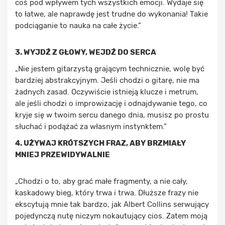
coś pod wpływem tych wszystkich emocji. Wydaje się
to łatwe, ale naprawdę jest trudne do wykonania! Takie
podciąganie to nauka na całe życie.”
3. WYJDŹ Z GŁOWY, WEJDŹ DO SERCA
„Nie jestem gitarzystą grającym technicznie, wolę być
bardziej abstrakcyjnym. Jeśli chodzi o gitarę, nie ma
żadnych zasad. Oczywiście istnieją klucze i metrum,
ale jeśli chodzi o improwizację i odnajdywanie tego, co
kryje się w twoim sercu danego dnia, musisz po prostu
słuchać i podążać za własnym instynktem.”
4. UŻYWAJ KRÓTSZYCH FRAZ, ABY BRZMIAŁY
MNIEJ PRZEWIDYWALNIE
„Chodzi o to, aby grać małe fragmenty, a nie cały,
kaskadowy bieg, który trwa i trwa. Dłuższe frazy nie
ekscytują mnie tak bardzo, jak Albert Collins serwujący
pojedynczą nutę niczym nokautujący cios. Zatem moją