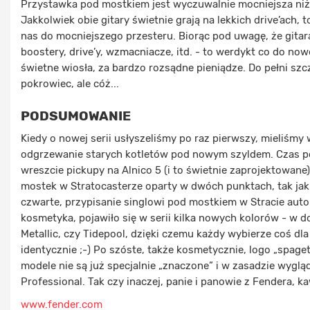
Przystawka pod mostkiem jest wyczuwalnie mocniejsza niż w
Jakkolwiek obie gitary świetnie grają na lekkich drive’ach, t
nas do mocniejszego przesteru. Biorąc pod uwagę, że gita
boostery, drive’y, wzmacniacze, itd. - to werdykt co do now
świetne wiosła, za bardzo rozsądne pieniądze. Do pełni szc
pokrowiec, ale cóż...
PODSUMOWANIE
Kiedy o nowej serii usłyszeliśmy po raz pierwszy, mieliśmy
odgrzewanie starych kotletów pod nowym szyldem. Czas pok
wreszcie pickupy na Alnico 5 (i to świetnie zaprojektowane).
mostek w Stratocasterze oparty w dwóch punktach, tak jak 
czwarte, przypisanie singlowi pod mostkiem w Stracie auto
kosmetyka, pojawiło się w serii kilka nowych kolorów - w d
Metallic, czy Tidepool, dzięki czemu każdy wybierze coś dl
identycznie ;-) Po szóste, także kosmetycznie, logo „spage
modele nie są już specjalnie „znaczone” i w zasadzie wyglą
Professional. Tak czy inaczej, panie i panowie z Fendera, 
www.fender.com