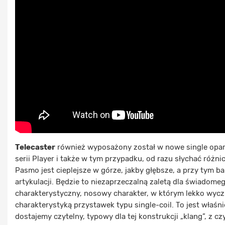
Telecaster
również wyposażony został w nowe single opart
serii Player i także w tym przypadku, od razu słychać róż
Pasmo jest cieplejsze w górze, jakby głębsze, a przy tym 
artykulacji. Będzie to niezaprzeczalną zaletą dla świado
charakterystyczny, nosowy charakter, w którym lekko wyczu
charakterystyką przystawek typu single-coil. To jest właśni
dostajemy czytelny, typowy dla tej konstrukcji „klang”, z 