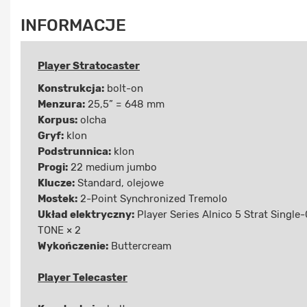
INFORMACJE
Player Stratocaster
Konstrukcja:
bolt-on
Menzura:
25,5” = 648 mm
Korpus:
olcha
Gryf:
klon
Podstrunnica:
klon
Progi:
22 medium jumbo
Klucze:
Standard, olejowe
Mostek:
2-Point Synchronized Tremolo
Układ elektryczny:
Player Series Alnico 5 Strat Single
TONE × 2
Wykończenie:
Buttercream
Player Telecaster