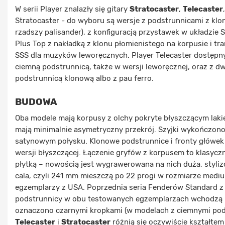
W serii Player znalazły się gitary
Stratocaster
,
Telecaster
Stratocaster - do wyboru są wersje z podstrunnicami z klon
rzadszy palisander), z konfiguracją przystawek w układzi
Plus Top z nakładką z klonu płomienistego na korpusie i t
SSS dla muzyków leworęcznych. Player Telecaster dostępny 
ciemną podstrunnicą, także w wersji leworęcznej, oraz z
podstrunnicą klonową albo z pau ferro.
BUDOWA
Oba modele mają korpusy z olchy pokryte błyszczącym laki
mają minimalnie asymetryczny przekrój. Szyjki wykończon
satynowym połysku. Klonowe podstrunnice i fronty główek 
wersji błyszczącej. Łączenie gryfów z korpusem to klasycz
płytką – nowością jest wygrawerowana na nich duża, stylizo
cala, czyli 241 mm mieszczą po 22 progi w rozmiarze mediu
egzemplarzy z USA. Poprzednia seria Fenderów Standard z
podstrunnicy w obu testowanych egzemplarzach wchodzą n
oznaczono czarnymi kropkami (w modelach z ciemnymi podst
Telecaster
i
Stratocaster
różnią się oczywiście kształtem