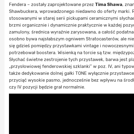
Fendera – zostały zaprojektowane przez
Tima Shawa
, zna
Shawbuckera, wprowadzonego niedawno do oferty marki. Ró
stosowanymi w starej serii pickupami ceramicznymi słychać 
brzmi organicznie i dynamicznie praktycznie w każdej pozycj
zamulony, średnica wyraźnie zarysowana, a całość podatna 
osobno bywa najsłabszym ogniwem Stratocasterów, ale nie
się gdzieś pomiędzy przystawkami vintage i nowoczesnymi
potrzebował boostera. Wisienką na torcie są tzw. międzypozy
Słychać świetne zestrojenie tych przystawek, barwa jest p
„przysłowiowej fenderowskiej szklanki” w poz. IV, ani typo
także dedykowanie dolnej gałki TONE wyłącznie przystawce
przyciąć wysokie pasmo, jednocześnie bez wpływu na środkow
czy IV pozycji będzie grał normalnie.