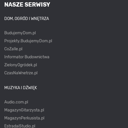
NASZE SERWISY
DOM, OGRÓD I WNĘTRZA
BudujemyDom.pl
Projekty.BudujemyDom.pl
CoZaIle.pl
Informator Budownictwa
ZielonyOgródek.pl
CzasNaWnetrze.pl
MUZYKA I DŹWIĘK
Audio.com.pl
MagazynGitarzysta.pl
MagazynPerkusista.pl
EstradaiStudio.pl