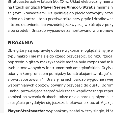
Stratocasterach w latach 50. XX w. Układ elektryczny niem
na trzech singlach
Player Series Alnico 5 Strat
z minimaln
ściętymi krawędziami. Uzupełniają go pięciopozycyjny prze
jeden do kontroli tonu przetwornika przy gryfie i środkowe
istotne ułatwienie, bo wcześniej zazwyczaj w którejś z pozy
albo środek). Gniazdo wyjściowe zamontowano w chromowa
WRAŻENIA
Obie gitary są naprawdę dobrze wykonane, oglądaliśmy je w 
typu makro i nie ma się do czego przyczepić. Od razu rzuca
poprzednio gitary meksykańskie można było rozpoznać m.in.
tych, stosowanych w instrumentach amerykańskich. Gryfy z 
udanym kompromisem pomiędzy konstrukcjami „vintage” or
słowa „sportowymi”). Gra się na nich bardzo wygodnie i w
wspomnianych obozów powinny przypaść do gustu. Ogromną
jumbo, pozwalające zagrać większość współczesnego reper
zamiast na sześciu śrubach, także działa bardziej płynnie i 
szczęścia przydałyby się jeszcze blokowane klucze). A jak j
Player Stratocaster
wyposażony został w trzy single, któ