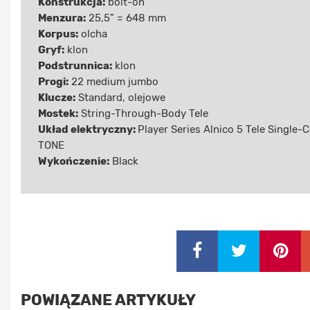
Konstrukcja:
bolt-on
Menzura:
25,5” = 648 mm
Korpus:
olcha
Gryf:
klon
Podstrunnica:
klon
Progi:
22 medium jumbo
Klucze:
Standard, olejowe
Mostek:
String-Through-Body Tele
Układ elektryczny:
Player Series Alnico 5 Tele Single-
TONE
Wykończenie:
Black
POWIĄZANE ARTYKUŁY