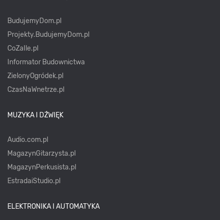
BudujemyDom.pl
Projekty.BudujemyDom.pl
CoZaIle.pl
Informator Budownictwa
ZielonyOgródek.pl
CzasNaWnetrze.pl
MUZYKA I DŹWIĘK
Audio.com.pl
MagazynGitarzysta.pl
MagazynPerkusista.pl
EstradaiStudio.pl
ELEKTRONIKA I AUTOMATYKA