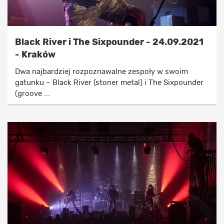
Black River i The Sixpounder - 24.09.2021
- Kraków
Dwa najbardziej rozpoznawalne zespoły w swoim
gatunku – Black River (stoner metal) i The Sixpounder
(groove ...