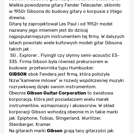
Wielkie powodzenie gitary Fender Telecaster
,
skłoniło
w 1950r Gibsona do budowy gitary o korpusie z litego
drewna.
Gitarę tę zaprojektował Les Paul i od 1952r model
nazwany jego imieniem jest do dzisiaj
najpopularniejszym instrumentem tej firmy. W dalszych
latach powstało wiele kultowych modeli gitar Gibsona
takich jak :
SG , Explorer , FlyingV czy słynny semi-acoustic ES-
335. Firma Gibson była również prekursorem w
budowie przetwornika typu Humbucker.
GIBSON
obok Fendera jest firmą, która położyła
tkzw."kamienie milowe" w rozwój współczesnej muzyki
rozrywkowej dzięki swoim instrumentom.
Obecnie
Gibson Guitar Corporation
to światowa
korporacja, która jest posiadaczem wielu marek
instrumentów, wzmacniaczy i akcesoriów. W skład
korporacji Gibson wchodzą obecnie m.in takie marki
jak: Epiphone, Tobias, Slingerland, Wurlitzer,
Steinberger, Kramer.
Na gitarach marki
Gibson
grają tacy gitarzyści jak: