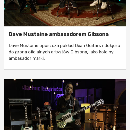
Dave Mustaine ambasadorem Gibsona
Dave Mustaine opuszcza pokład Dean Guitars i dołącza
do grona oficjalnych artystów Gibsona, jako kolejny
ambasador marki.