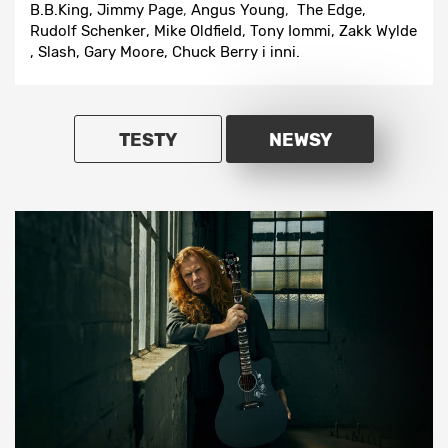
B.B.King
,
Jimmy Page
,
Angus Young
,
The Edge
,
Rudolf Schenker
,
Mike Oldfield
,
Tony Iommi
,
Zakk Wylde
,
Slash
,
Gary Moore
,
Chuck Berry
i inni.
TESTY
NEWSY