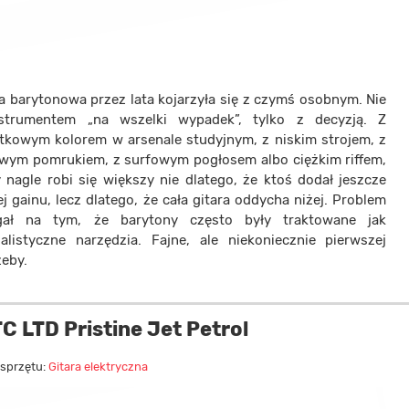
ra barytonowa przez lata kojarzyła się z czymś osobnym. Nie
strumentem „na wszelki wypadek”, tylko z decyzją. Z
tkowym kolorem w arsenale studyjnym, z niskim strojem, z
owym pomrukiem, z surfowym pogłosem albo ciężkim riffem,
y nagle robi się większy nie dlatego, że ktoś dodał jeszcze
j gainu, lecz dlatego, że cała gitara oddycha niżej. Problem
gał na tym, że barytony często były traktowane jak
jalistyczne narzędzia. Fajne, ale niekoniecznie pierwszej
zeby.
 LTD Pristine Jet Petrol
 sprzętu:
Gitara elektryczna