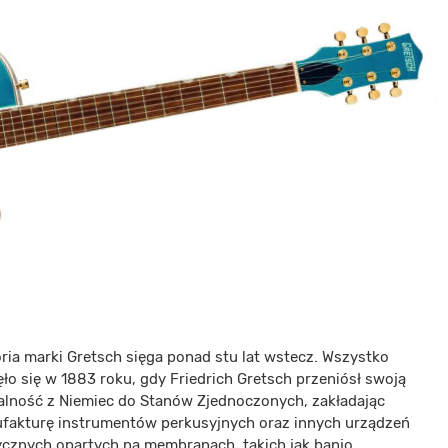
oria marki Gretsch sięga ponad stu lat wstecz. Wszystko
ło się w 1883 roku, gdy Friedrich Gretsch przeniósł swoją
łalność z Niemiec do Stanów Zjednoczonych, zakładając
fakturę instrumentów perkusyjnych oraz innych urządzeń
cznych opartych na membranach, takich jak banjo…