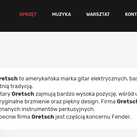
SPRZĘT
MUZYKA
WARSZTAT
KONT
retsch
to amerykańska marka gitar elektrycznych, b
tnią tradycją.
itary
Gretsch
zajmują bardzo wysoka pozycję, wśród 
oryginalne brzmienie oraz piękny design. Firma
Gretsc
znanych instrumentów perkusyjnych.
becnie firma
Gretsch
jest częścią koncernu Fender.