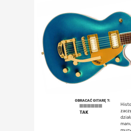
OBRACAĆ GITARĘ ?:
Hist
zaczę
TAK
dzia
manu
muzy