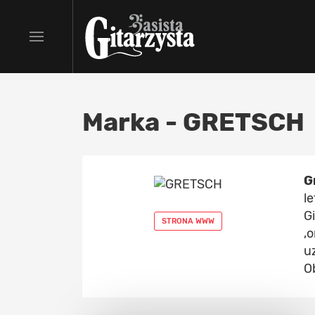
Marka - GRETSCH
G
le
G
STRONA WWW
,
u
O