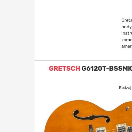
Gret
body,
inst
zamo
amer
GRETSCH
G6120T-BSSMK B
Rodzaj