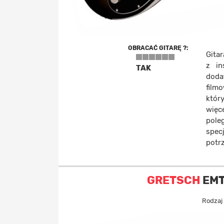
OBRACAĆ GITARĘ ?:
Gita
z in
TAK
doda
film
któr
więce
pole
spec
potr
GRETSCH
EMTC
Rodzaj