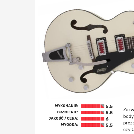
WYKONANIE:
5.5
Zazw
BRZMIENIE:
5.5
body
JAKOŚĆ / CENA:
6
prez
WYGODA:
5.5
czy 