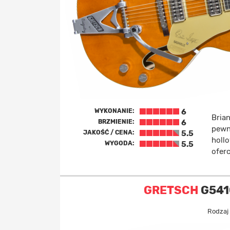
WYKONANIE:
6
Brian
BRZMIENIE:
6
pewn
JAKOŚĆ / CENA:
5.5
holl
WYGODA:
5.5
oferc
GRETSCH
G5410
Rodzaj