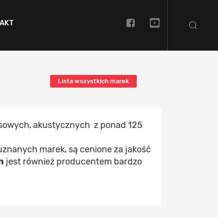
AKT
Lista wszystkich marek
asowych, akustycznych z ponad 125
uznanych marek, są cenione za jakość
h
jest również producentem bardzo