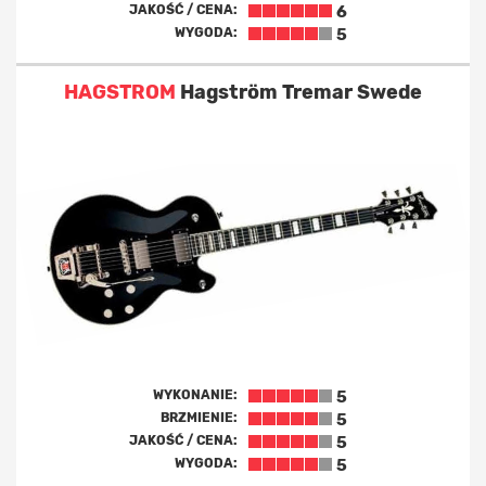
JAKOŚĆ / CENA:
6
WYGODA:
5
HAGSTROM
Hagström Tremar Swede
WYKONANIE:
5
BRZMIENIE:
5
JAKOŚĆ / CENA:
5
WYGODA:
5