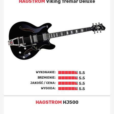
HAGSTROM
Viking Tremar Deluxe
WYKONANIE:
5.5
BRZMIENIE:
5.5
JAKOŚĆ / CENA:
5.5
WYGODA:
5.5
HAGSTROM
HJ500