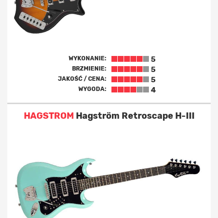
WYKONANIE:
5
BRZMIENIE:
5
JAKOŚĆ / CENA:
5
WYGODA:
4
HAGSTROM
Hagström Retroscape H-III