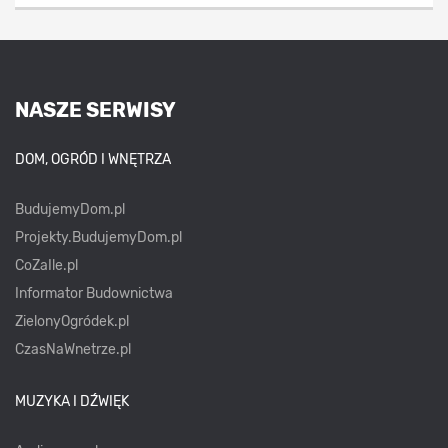
NASZE SERWISY
DOM, OGRÓD I WNĘTRZA
BudujemyDom.pl
Projekty.BudujemyDom.pl
CoZaIle.pl
Informator Budownictwa
ZielonyOgródek.pl
CzasNaWnetrze.pl
MUZYKA I DŹWIĘK