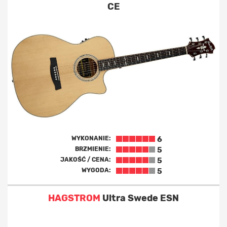
CE
WYKONANIE:
6
BRZMIENIE:
5
JAKOŚĆ / CENA:
5
WYGODA:
5
HAGSTROM
Ultra Swede ESN