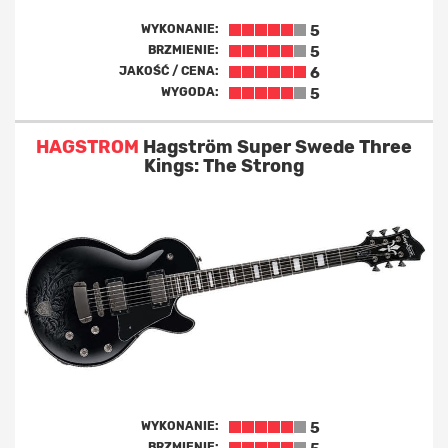
WYKONANIE:
5
BRZMIENIE:
5
JAKOŚĆ / CENA:
6
WYGODA:
5
HAGSTROM
Hagström Super Swede Three
Kings: The Strong
WYKONANIE:
5
BRZMIENIE: