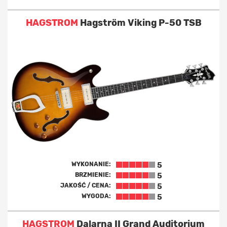
HAGSTROM
Hagström Viking P-50 TSB
WYKONANIE:
5
BRZMIENIE:
5
JAKOŚĆ / CENA:
5
WYGODA:
5
HAGSTROM
Dalarna II Grand Auditorium