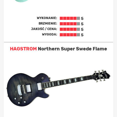
WYKONANIE:
5
BRZMIENIE:
5
JAKOŚĆ / CENA:
5
WYGODA:
5
HAGSTROM
Northern Super Swede Flame