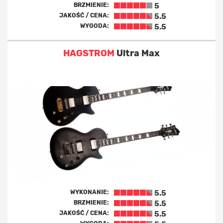
BRZMIENIE:
5
JAKOŚĆ / CENA:
5.5
WYGODA:
5.5
HAGSTROM
Ultra Max
WYKONANIE:
5.5
BRZMIENIE:
5.5
JAKOŚĆ / CENA:
5.5