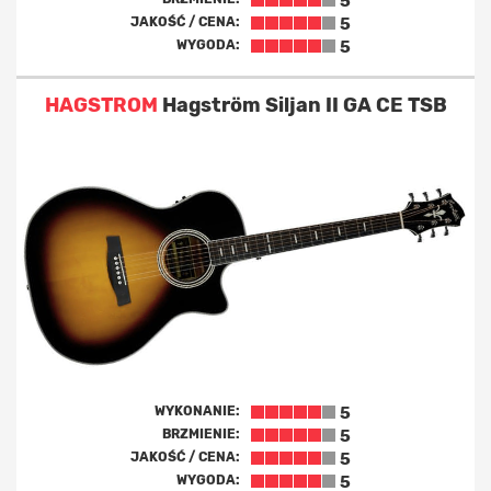
5
JAKOŚĆ / CENA:
5
WYGODA:
5
HAGSTROM
Hagström Siljan II GA CE TSB
WYKONANIE:
5
BRZMIENIE:
5
JAKOŚĆ / CENA:
5
WYGODA:
5