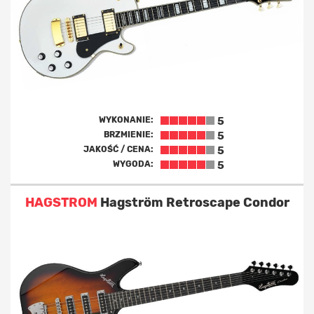
WYKONANIE:
5
BRZMIENIE:
5
JAKOŚĆ / CENA:
5
WYGODA:
5
HAGSTROM
Hagström Retroscape Condor