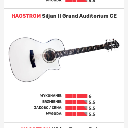
WYGODA:
5.5
HAGSTROM
Siljan II Grand Auditorium CE
WYKONANIE:
6
BRZMIENIE:
5.5
JAKOŚĆ / CENA:
5.5
WYGODA:
5.5