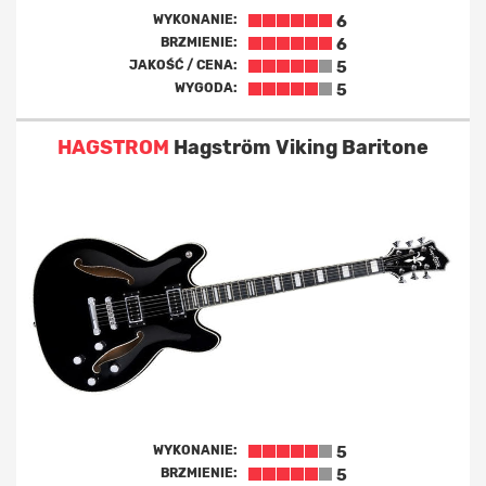
WYKONANIE:
6
BRZMIENIE:
6
JAKOŚĆ / CENA:
5
WYGODA:
5
HAGSTROM
Hagström Viking Baritone
WYKONANIE:
5
BRZMIENIE:
5