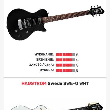
WYKONANIE:
5
BRZMIENIE:
5
JAKOŚĆ / CENA:
5
WYGODA:
5
HAGSTROM
Swede SWE-G WHT