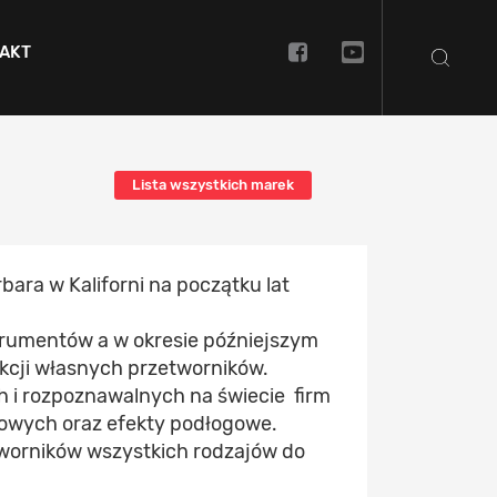
AKT
Lista wszystkich marek
bara w Kaliforni na początku lat
trumentów a w okresie późniejszym
kcji własnych przetworników.
h i rozpoznawalnych na świecie firm
sowych oraz efekty podłogowe.
tworników wszystkich rodzajów do