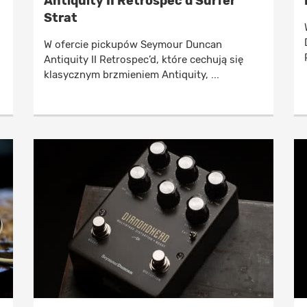
Antiquity II Retrospec’d Surfer
Strat
W ofercie pickupów Seymour Duncan
Antiquity II Retrospec’d, które cechują się
klasycznym brzmieniem Antiquity, ...