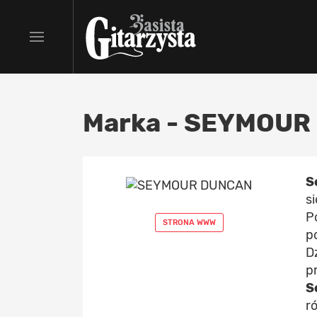
Marka - SEYMOUR
S
s
P
STRONA WWW
p
D
p
S
r