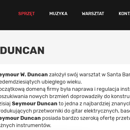
SPRZĘT
MUZYKA
WARSZTAT
KONT
 DUNCAN
eymour W. Duncan
założył swój warsztat w Santa Bar
iedemdziesiątych ubiegłego wieku.
oczątkową domeną firmy była naprawa i regulacja ins
oszukiwania nowych brzmień doprowadziły do konstru
zisiaj
Seymour Duncan
to jedna z najbardziej znanyc
rodukujących przetworniki do gitar elektrycznych, ba
eymour Duncan
posiada bardzo szeroką ofertę prze
óżnych instrumentów.