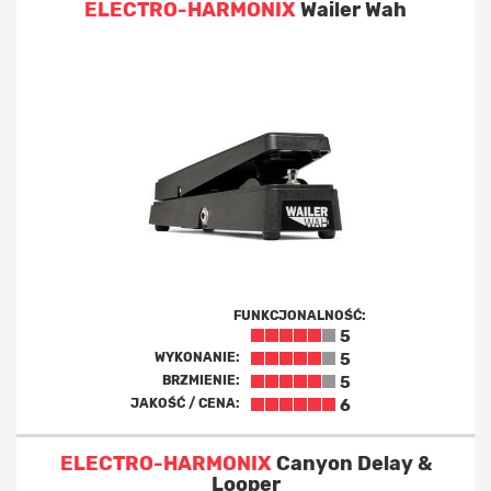
ELECTRO-HARMONIX
Wailer Wah
FUNKCJONALNOŚĆ:
5
WYKONANIE:
5
BRZMIENIE:
5
JAKOŚĆ / CENA:
6
ELECTRO-HARMONIX
Canyon Delay &
Looper