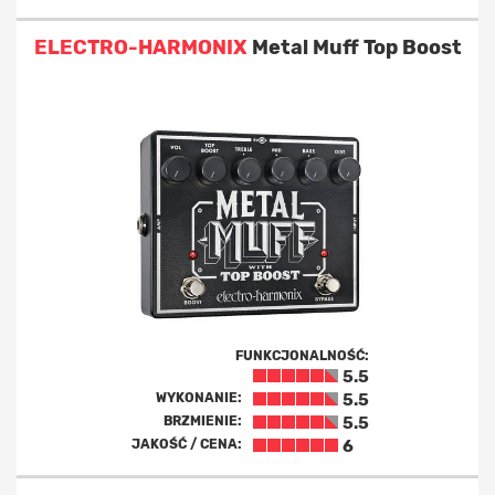
ELECTRO-HARMONIX
Metal Muff Top Boost
FUNKCJONALNOŚĆ:
5.5
WYKONANIE:
5.5
BRZMIENIE:
5.5
JAKOŚĆ / CENA:
6