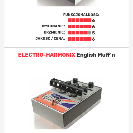
FUNKCJONALNOŚĆ:
6
WYKONANIE:
6
BRZMIENIE:
5
JAKOŚĆ / CENA:
6
ELECTRO-HARMONIX
English Muff’n