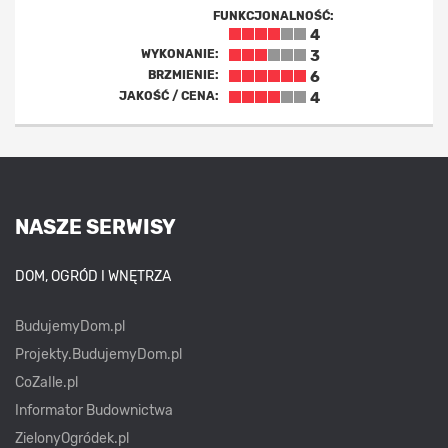
FUNKCJONALNOŚĆ:
4
WYKONANIE:
3
BRZMIENIE:
6
JAKOŚĆ / CENA:
4
NASZE SERWISY
DOM, OGRÓD I WNĘTRZA
BudujemyDom.pl
Projekty.BudujemyDom.pl
CoZaIle.pl
Informator Budownictwa
ZielonyOgródek.pl