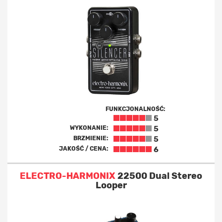
FUNKCJONALNOŚĆ:
5
WYKONANIE:
5
BRZMIENIE:
5
JAKOŚĆ / CENA:
6
ELECTRO-HARMONIX
22500 Dual Stereo
Looper