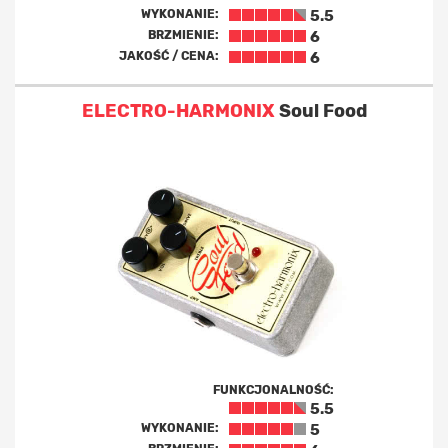
WYKONANIE:
5.5
BRZMIENIE:
6
JAKOŚĆ / CENA:
6
ELECTRO-HARMONIX
Soul Food
FUNKCJONALNOŚĆ:
5.5
WYKONANIE:
5