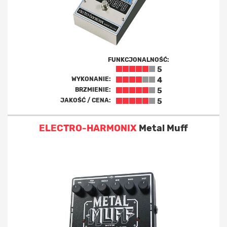
FUNKCJONALNOŚĆ:
5
WYKONANIE:
4
BRZMIENIE:
5
JAKOŚĆ / CENA:
5
ELECTRO-HARMONIX
Metal Muff