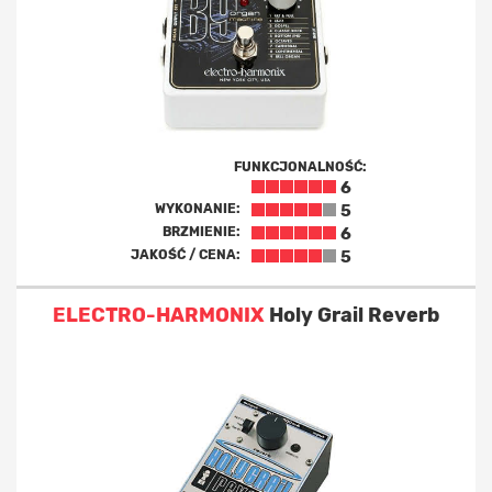
FUNKCJONALNOŚĆ:
6
WYKONANIE:
5
BRZMIENIE:
6
JAKOŚĆ / CENA:
5
ELECTRO-HARMONIX
Holy Grail Reverb