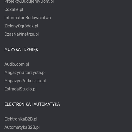
Projekty.BudujemyDom.pl
CoZaIle.pl
Informator Budownictwa
ZielonyOgródek.pl
CzasNaWnetrze.pl
MUZYKA I DŹWIĘK
Audio.com.pl
MagazynGitarzysta.pl
MagazynPerkusista.pl
EstradaiStudio.pl
ELEKTRONIKA I AUTOMATYKA
ElektronikaB2B.pl
AutomatykaB2B.pl