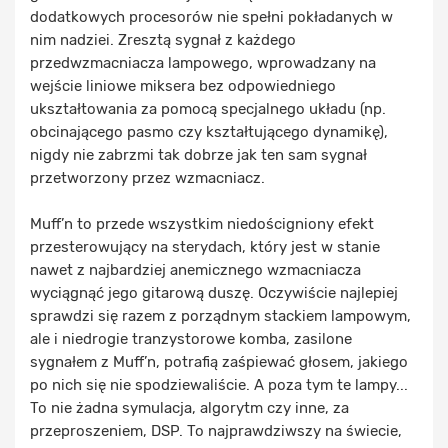
dodatkowych procesorów nie spełni pokładanych w
nim nadziei. Zresztą sygnał z każdego
przedwzmacniacza lampowego, wprowadzany na
wejście liniowe miksera bez odpowiedniego
ukształtowania za pomocą specjalnego układu (np.
obcinającego pasmo czy kształtującego dynamikę),
nigdy nie zabrzmi tak dobrze jak ten sam sygnał
przetworzony przez wzmacniacz.
Muff’n to przede wszystkim niedościgniony efekt
przesterowujący na sterydach, który jest w stanie
nawet z najbardziej anemicznego wzmacniacza
wyciągnąć jego gitarową duszę. Oczywiście najlepiej
sprawdzi się razem z porządnym stackiem lampowym,
ale i niedrogie tranzystorowe komba, zasilone
sygnałem z Muff’n, potrafią zaśpiewać głosem, jakiego
po nich się nie spodziewaliście. A poza tym te lampy...
To nie żadna symulacja, algorytm czy inne, za
przeproszeniem, DSP. To najprawdziwszy na świecie,