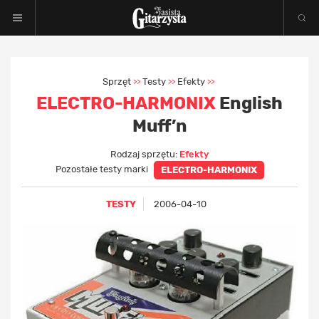
Sprzęt
Testy
Efekty
>>
>>
>>
ELECTRO-HARMONIX
English
Muff’n
Rodzaj sprzętu:
Efekty
Pozostałe testy marki
ELECTRO-HARMONIX
TESTY
2006-04-10