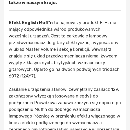
także w naszym kraju.
Efekt English Muff’n
to najnowszy produkt E-H, nie
mający odpowiednika wśród produkowanych
wcześniej urządzeń. Jest to całkowicie lampowy
przedwzmacniacz do gitary elektrycznej, wyposażony
w układ Master Volume i sekcję korekcji. Wewnątrz
znajduje się układ przedwzmacniacza niemal żywcem
wyjęty z klasycznych, brytyjskich wzmacniaczy
gitarowych. Oparto go na dwóch podwójnych triodach
6072 (12AY7).
Zasilanie urządzenia stanowi zewnętrzny zasilacz 12V,
zakończony wtyczką stosowaną niegdyś do
podłączania Prawdziwa zabawa zaczyna się dopiero po
podłączeniu Muff’n do dobrego wzmacniacza
lampowego (różnicę w brzmieniu efektu włączonego w
linię a efektu podłączonego do wzmacniacza i
zebranego mikrofonem łatwo usłyszycie w prezentacji