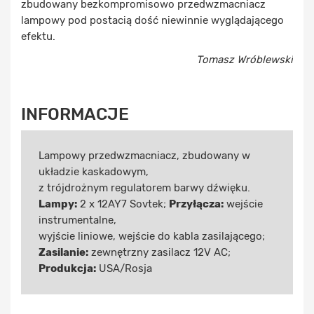
zbudowany bezkompromisowo przedwzmacniacz
lampowy pod postacią dość niewinnie wyglądającego
efektu.
Tomasz Wróblewski
INFORMACJE
Lampowy przedwzmacniacz, zbudowany w
układzie kaskadowym,
z trójdrożnym regulatorem barwy dźwięku.
Lampy:
2 x 12AY7 Sovtek;
Przyłącza:
wejście
instrumentalne,
wyjście liniowe, wejście do kabla zasilającego;
Zasilanie:
zewnętrzny zasilacz 12V AC;
Produkcja:
USA/Rosja