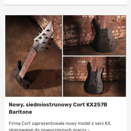
Nowy, siedmiostrunowy Cort KX257B
Baritone
Firma Cort zaprezentowała nowy model z serii KX,
skierowanej do nowoczesnych graczy -