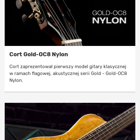
Cort Gold-OC8 Nylon
Cort zaprezentował pierwszy model gitary klasycznej
w ramach flagowej, akustycznej serii Gold - Gold-OC8
Nylon.