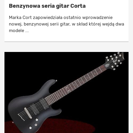
Benzynowa seria gitar Corta
Marka Cort zapowiedziała ostatnio wprowadzenie
nowej, benzynowej serii gitar, w skład której wejdą dwa
modele ...