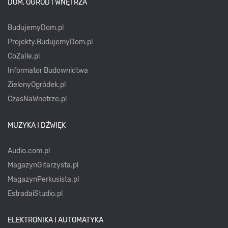
DOM, OGRÓD I WNĘTRZA
BudujemyDom.pl
Projekty.BudujemyDom.pl
CoZaIle.pl
Informator Budownictwa
ZielonyOgródek.pl
CzasNaWnetrze.pl
MUZYKA I DŹWIĘK
Audio.com.pl
MagazynGitarzysta.pl
MagazynPerkusista.pl
EstradaiStudio.pl
ELEKTRONIKA I AUTOMATYKA