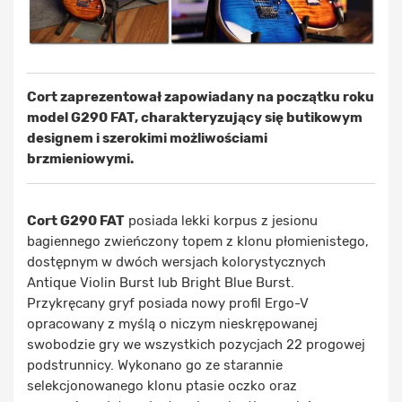
Cort zaprezentował zapowiadany na początku roku
model G290 FAT, charakteryzujący się butikowym
designem i szerokimi możliwościami
brzmieniowymi.
Cort G290 FAT
posiada lekki korpus z jesionu
bagiennego zwieńczony topem z klonu płomienistego,
dostępnym w dwóch wersjach kolorystycznych
Antique Violin Burst lub Bright Blue Burst.
Przykręcany gryf posiada nowy profil Ergo-V
opracowany z myślą o niczym nieskrępowanej
swobodzie gry we wszystkich pozycjach 22 progowej
podstrunnicy. Wykonano go ze starannie
selekcjonowanego klonu ptasie oczko oraz