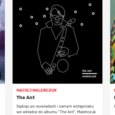
MACIEJ MALEŃCZUK
The Ant
Sądząc po wywiadach i samym wstępniaku
we wkładce do albumu "The Ant", Maleńczuk