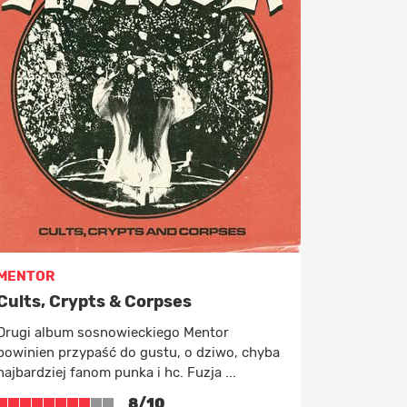
MENTOR
Cults, Crypts & Corpses
Drugi album sosnowieckiego Mentor
powinien przypaść do gustu, o dziwo, chyba
najbardziej fanom punka i hc. Fuzja ...
8/10