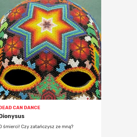
DEAD CAN DANCE
Dionysus
O śmierci! Czy zatańczysz ze mną?