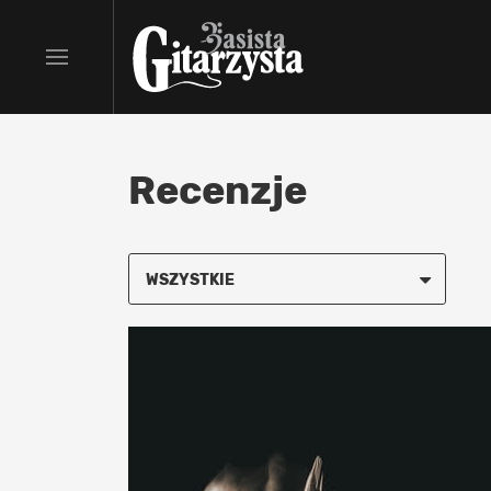
Recenzje
WSZYSTKIE
METAL
POP
ROCK I PUNK
BLUES I SOUL