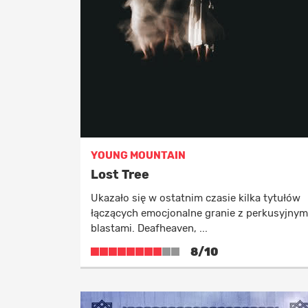
JAZZ I FUSION
ELEKTRONIKA
ALTERNATYWA
KLASYCZNA I FILMOWA
FUNK, HIP-HOP, REGGAE
YOUNG MOUNTAIN
FOLK
Lost Tree
Ukazało się w ostatnim czasie kilka tytułów
łączących emocjonalne granie z perkusyjnym
blastami. Deafheaven, ...
8/10