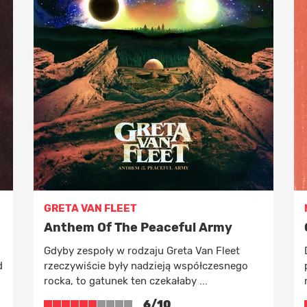
GRETA VAN FLEET
Anthem Of The Peaceful Army
Gdyby zespoły w rodzaju Greta Van Fleet
d
rzeczywiście były nadzieją współczesnego
rocka, to gatunek ten czekałaby ...
6/10