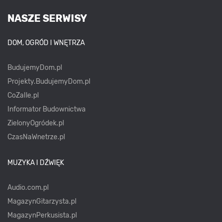
NASZE SERWISY
DOM, OGRÓD I WNĘTRZA
BudujemyDom.pl
Projekty.BudujemyDom.pl
CoZaIle.pl
Informator Budownictwa
ZielonyOgródek.pl
CzasNaWnetrze.pl
MUZYKA I DŹWIĘK
Audio.com.pl
MagazynGitarzysta.pl
MagazynPerkusista.pl