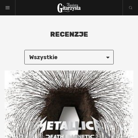
RECENZJE
Wszystkie
Metal
Pop
Rock i punk
Blues i soul
Jazz i fusion
Elektronika