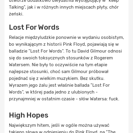
utworze dodatkowo uwydatnia występujący w "Keep
Talking", jak i w różnych innych miejscach płyty, chór
żeński.
Lost For Words
Relacje międzyludzkie ponownie w wydaniu osobistym,
bo wynikającym z historii Pink Floyd, pojawiają się w
balladzie "Lost For Words". To tu David Gilmour odnosi
się do swoich toksycznych stosunków z Rogerem
Watersem. Nie były to oczywiście na tym etapie
najlepsze stosunki, choć sam Gilmour próbował
pojednać się z wielkim muzykiem. Bez skutku.
Wyrazem jego żalu jest właśnie ballada "Lost For
Words", w której pada jedno z ulubionych -
przynajmniej w ostatnim czasie - słów Watersa: fuck.
High Hopes
Największym hitem, jeśli w ogóle można używać
takiego słowa w odniesieniu do Pink Floyd, na "The