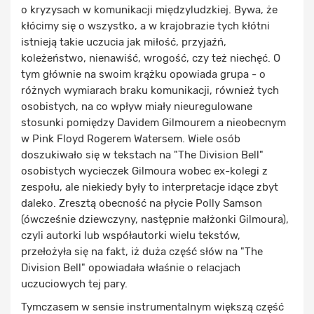
o kryzysach w komunikacji międzyludzkiej. Bywa, że
kłócimy się o wszystko, a w krajobrazie tych kłótni
istnieją takie uczucia jak miłość, przyjaźń,
koleżeństwo, nienawiść, wrogość, czy też niechęć. O
tym głównie na swoim krążku opowiada grupa - o
różnych wymiarach braku komunikacji, również tych
osobistych, na co wpływ miały nieuregulowane
stosunki pomiędzy Davidem Gilmourem a nieobecnym
w Pink Floyd Rogerem Watersem. Wiele osób
doszukiwało się w tekstach na "The Division Bell"
osobistych wycieczek Gilmoura wobec ex-kolegi z
zespołu, ale niekiedy były to interpretacje idące zbyt
daleko. Zresztą obecność na płycie Polly Samson
(ówcześnie dziewczyny, następnie małżonki Gilmoura),
czyli autorki lub współautorki wielu tekstów,
przełożyła się na fakt, iż duża część słów na "The
Division Bell" opowiadała właśnie o relacjach
uczuciowych tej pary.
Tymczasem w sensie instrumentalnym większą część