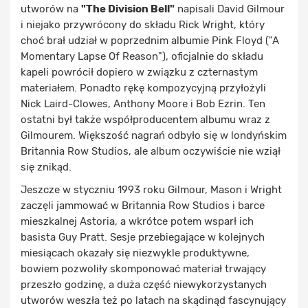
utworów na
"The Division Bell"
napisali David Gilmour
i niejako przywrócony do składu Rick Wright, który
choć brał udział w poprzednim albumie Pink Floyd ("A
Momentary Lapse Of Reason"), oficjalnie do składu
kapeli powrócił dopiero w związku z czternastym
materiałem. Ponadto rękę kompozycyjną przyłożyli
Nick Laird-Clowes, Anthony Moore i Bob Ezrin. Ten
ostatni był także współproducentem albumu wraz z
Gilmourem. Większość nagrań odbyło się w londyńskim
Britannia Row Studios, ale album oczywiście nie wziął
się znikąd.
Jeszcze w styczniu 1993 roku Gilmour, Mason i Wright
zaczęli jammować w Britannia Row Studios i barce
mieszkalnej Astoria, a wkrótce potem wsparł ich
basista Guy Pratt. Sesje przebiegające w kolejnych
miesiącach okazały się niezwykle produktywne,
bowiem pozwoliły skomponować materiał trwający
przeszło godzinę, a duża część niewykorzystanych
utworów weszła też po latach na skądinąd fascynujący