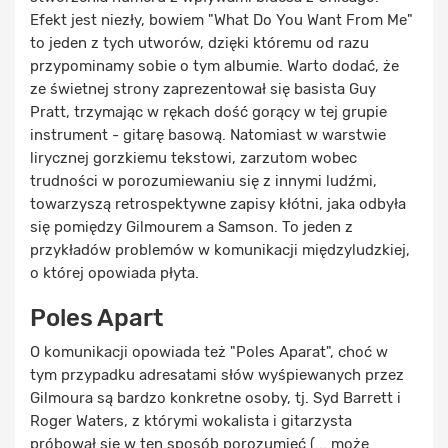
Efekt jest niezły, bowiem "What Do You Want From Me"
to jeden z tych utworów, dzięki któremu od razu
przypominamy sobie o tym albumie. Warto dodać, że
ze świetnej strony zaprezentował się basista Guy
Pratt, trzymając w rękach dość gorący w tej grupie
instrument - gitarę basową. Natomiast w warstwie
lirycznej gorzkiemu tekstowi, zarzutom wobec
trudności w porozumiewaniu się z innymi ludźmi,
towarzyszą retrospektywne zapisy kłótni, jaka odbyła
się pomiędzy Gilmourem a Samson. To jeden z
przykładów problemów w komunikacji międzyludzkiej,
o której opowiada płyta.
Poles Apart
O komunikacji opowiada też "Poles Aparat", choć w
tym przypadku adresatami słów wyśpiewanych przez
Gilmoura są bardzo konkretne osoby, tj. Syd Barrett i
Roger Waters, z którymi wokalista i gitarzysta
próbował się w ten sposób porozumieć (... może