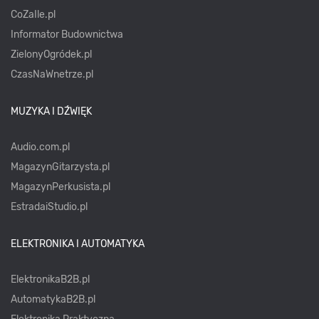
CoZaIle.pl
Informator Budownictwa
ZielonyOgródek.pl
CzasNaWnetrze.pl
MUZYKA I DŹWIĘK
Audio.com.pl
MagazynGitarzysta.pl
MagazynPerkusista.pl
EstradaiStudio.pl
ELEKTRONIKA I AUTOMATYKA
ElektronikaB2B.pl
AutomatykaB2B.pl