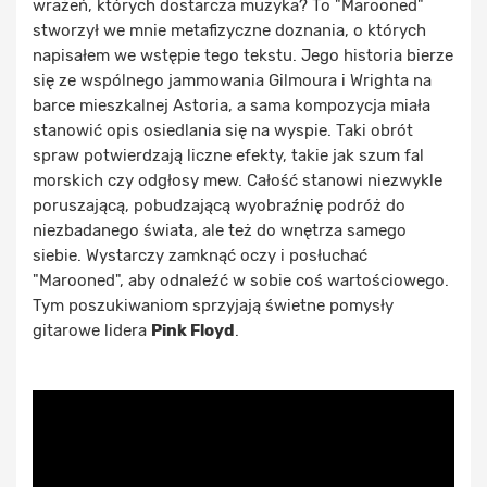
wrażeń, których dostarcza muzyka? To "Marooned"
stworzył we mnie metafizyczne doznania, o których
napisałem we wstępie tego tekstu. Jego historia bierze
się ze wspólnego jammowania Gilmoura i Wrighta na
barce mieszkalnej Astoria, a sama kompozycja miała
stanowić opis osiedlania się na wyspie. Taki obrót
spraw potwierdzają liczne efekty, takie jak szum fal
morskich czy odgłosy mew. Całość stanowi niezwykle
poruszającą, pobudzającą wyobraźnię podróż do
niezbadanego świata, ale też do wnętrza samego
siebie. Wystarczy zamknąć oczy i posłuchać
"Marooned", aby odnaleźć w sobie coś wartościowego.
Tym poszukiwaniom sprzyjają świetne pomysły
gitarowe lidera
Pink Floyd
.