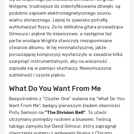
Wstępne, trudniejsze do zidentyfikowania dźwięki, są
podobno zapisem elektromagnetycznego szumu
wiatru słonecznego. Lepiej to zjawisko potrafią
wytłumaczyć fizycy. Za to delikatna gitara prowadząca
Gilmoura i piękne tło klawiszowe, a następnie też
partie wiodące Wrighta stworzyły niezapomniane
otwarcie albumu. W tej minimalistycznej, jakże
poruszającej kompozycji wystarczyło w zasadzie kilka
szarpnięć instrumentalnych, aby na wieczność
zapisała się w pamięci słuchaczy. Niewymuszona
subtelność i czyste piękno.
What Do You Want From Me
Bezpośrednio z "Cluster One" wyłania się "What Do You
Want From Me", będący pierwszym śladem obecności
Polly Samson na
"The Division Bell"
. To utwór
utrzymany pomiędzy rockiem a bluesem. Twórcą
takiego zamysłu był David Gilmour, który zapragnął
stworzenia numeru z wpływami bluesa z Chicago.