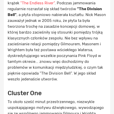
krążek
"The Endless River"
. Podczas jammowania
regularnie rozrastał się skład twórców
"The Division
Bell"
, a płyta stopniowo nabierała kształtu. Nick Mason
zauważył jednak w 2005 roku, że płyta ta była
tworzona trochę na zasadzie koncepcji domowej, w
której bardzo zacieśniły się stosunki pomiędzy trójką
klasycznych członków zespołu. Nie bez wpływu na
zacieśnianie relacji pomiędzy Gilmourem, Masonem i
Wrightem była też postawa wściekłego Watersa,
dyskredytującego wszelkie poczynania Pink Floyd w
tamtym okresie... znowu więc dochodzimy do
problemów w komunikacji międzyludzkiej, o czym tak
pięknie opowiada "The Division Bell". W jego skład
weszło jedenaście utworów.
Cluster One
To około sześć minut przestrzennego, niezwykle
uspokajającego motywu dźwiękowego, wywodzącego
się ze wspólnego jammowania Gilmoura i Wrighta.