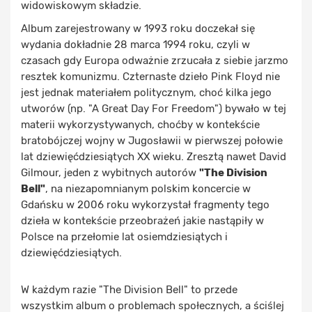
widowiskowym składzie.
Album zarejestrowany w 1993 roku doczekał się
wydania dokładnie 28 marca 1994 roku, czyli w
czasach gdy Europa odważnie zrzucała z siebie jarzmo
resztek komunizmu. Czternaste dzieło Pink Floyd nie
jest jednak materiałem politycznym, choć kilka jego
utworów (np. "A Great Day For Freedom") bywało w tej
materii wykorzystywanych, choćby w kontekście
bratobójczej wojny w Jugosławii w pierwszej połowie
lat dziewięćdziesiątych XX wieku. Zresztą nawet David
Gilmour, jeden z wybitnych autorów
"The Division
Bell"
, na niezapomnianym polskim koncercie w
Gdańsku w 2006 roku wykorzystał fragmenty tego
dzieła w kontekście przeobrażeń jakie nastąpiły w
Polsce na przełomie lat osiemdziesiątych i
dziewięćdziesiątych.
W każdym razie "The Division Bell" to przede
wszystkim album o problemach społecznych, a ściślej