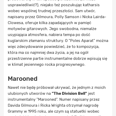
usprawiedliwić?), niejako też poszukując katharsis
wobec wspólnej trudnej przeszłości. Sam utwór,
napisany przez Gilmoura, Polly Samson i Nicka Lairda-
Clowesa, oferuje kilka zapadających w pamięć
motywów gitarowych. Jego swobodna, niemalże
usypiająca atmosfera, nabiera tempa po dość
kuglarskim złamaniu struktury. O "Poles Aparat" można
więc zdecydowanie powiedzieć, że to kompozycja,
która ma co najmniej dwa życia, a jej na ogół
przestrzenne partie instrumentalne dobrze wpisują się
w klimat jesiennego rocka progresywnego.
Marooned
Nawet nie będę próbował ukrywać, że jednym z moich
ulubionych utworów na
"The Division Bell"
jest
instrumentalny "Marooned". Numer napisany przez
Davida Gilmoura i Ricka Wrighta otrzymał nagrodę
Grammy w 1995 roku, ale czym są statuetki wobec