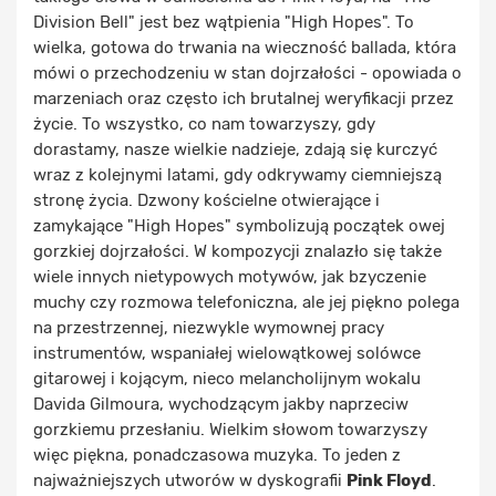
Division Bell" jest bez wątpienia "High Hopes". To
wielka, gotowa do trwania na wieczność ballada, która
mówi o przechodzeniu w stan dojrzałości - opowiada o
marzeniach oraz często ich brutalnej weryfikacji przez
życie. To wszystko, co nam towarzyszy, gdy
dorastamy, nasze wielkie nadzieje, zdają się kurczyć
wraz z kolejnymi latami, gdy odkrywamy ciemniejszą
stronę życia. Dzwony kościelne otwierające i
zamykające "High Hopes" symbolizują początek owej
gorzkiej dojrzałości. W kompozycji znalazło się także
wiele innych nietypowych motywów, jak bzyczenie
muchy czy rozmowa telefoniczna, ale jej piękno polega
na przestrzennej, niezwykle wymownej pracy
instrumentów, wspaniałej wielowątkowej solówce
gitarowej i kojącym, nieco melancholijnym wokalu
Davida Gilmoura, wychodzącym jakby naprzeciw
gorzkiemu przesłaniu. Wielkim słowom towarzyszy
więc piękna, ponadczasowa muzyka. To jeden z
najważniejszych utworów w dyskografii
Pink Floyd
.