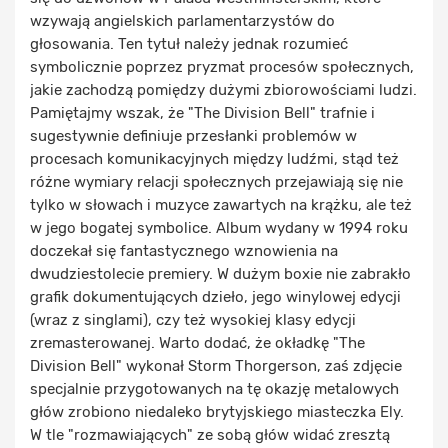
wzywają angielskich parlamentarzystów do
głosowania. Ten tytuł należy jednak rozumieć
symbolicznie poprzez pryzmat procesów społecznych,
jakie zachodzą pomiędzy dużymi zbiorowościami ludzi.
Pamiętajmy wszak, że "The Division Bell" trafnie i
sugestywnie definiuje przesłanki problemów w
procesach komunikacyjnych między ludźmi, stąd też
różne wymiary relacji społecznych przejawiają się nie
tylko w słowach i muzyce zawartych na krążku, ale też
w jego bogatej symbolice. Album wydany w 1994 roku
doczekał się fantastycznego wznowienia na
dwudziestolecie premiery. W dużym boxie nie zabrakło
grafik dokumentujących dzieło, jego winylowej edycji
(wraz z singlami), czy też wysokiej klasy edycji
zremasterowanej. Warto dodać, że okładkę "The
Division Bell" wykonał Storm Thorgerson, zaś zdjęcie
specjalnie przygotowanych na tę okazję metalowych
głów zrobiono niedaleko brytyjskiego miasteczka Ely.
W tle "rozmawiających" ze sobą głów widać zresztą