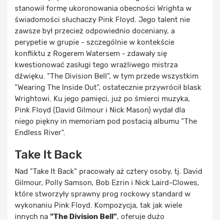
stanowił formę ukoronowania obecności Wrighta w
świadomości słuchaczy Pink Floyd. Jego talent nie
zawsze był przecież odpowiednio doceniany, a
perypetie w grupie - szczególnie w kontekście
konfliktu z Rogerem Watersem - zdawały się
kwestionować zasługi tego wrażliwego mistrza
dźwięku. "The Division Bell", w tym przede wszystkim
"Wearing The Inside Out", ostatecznie przywrócił blask
Wrightowi. Ku jego pamięci, już po śmierci muzyka,
Pink Floyd (David Gilmour i Nick Mason) wydał dla
niego piękny in memoriam pod postacią albumu "The
Endless River".
Take It Back
Nad "Take It Back" pracowały aż cztery osoby, tj. David
Gilmour, Polly Samson, Bob Ezrin i Nick Laird-Clowes,
które stworzyły sprawny prog rockowy standard w
wykonaniu Pink Floyd. Kompozycja, tak jak wiele
innych na
"The Division Bell"
, oferuje dużo