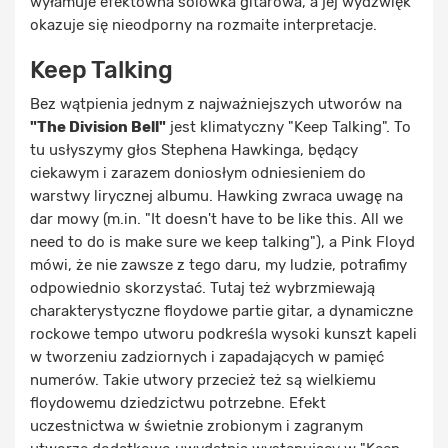
wyłamuje efektowna solówka gitarowa, a jej wydźwięk
okazuje się nieodporny na rozmaite interpretacje.
Keep Talking
Bez wątpienia jednym z najważniejszych utworów na
"The Division Bell"
jest klimatyczny "Keep Talking". To
tu usłyszymy głos Stephena Hawkinga, będący
ciekawym i zarazem doniosłym odniesieniem do
warstwy lirycznej albumu. Hawking zwraca uwagę na
dar mowy (m.in. "It doesn't have to be like this. All we
need to do is make sure we keep talking"), a Pink Floyd
mówi, że nie zawsze z tego daru, my ludzie, potrafimy
odpowiednio skorzystać. Tutaj też wybrzmiewają
charakterystyczne floydowe partie gitar, a dynamiczne
rockowe tempo utworu podkreśla wysoki kunszt kapeli
w tworzeniu zadziornych i zapadających w pamięć
numerów. Takie utwory przecież też są wielkiemu
floydowemu dziedzictwu potrzebne. Efekt
uczestnictwa w świetnie zrobionym i zagranym