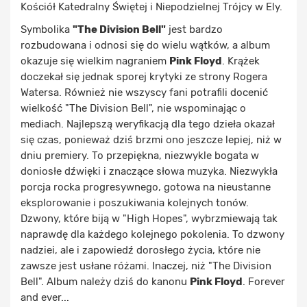
Kościół Katedralny Świętej i Niepodzielnej Trójcy w Ely.
Symbolika
"The Division Bell"
jest bardzo
rozbudowana i odnosi się do wielu wątków, a album
okazuje się wielkim nagraniem
Pink Floyd
. Krążek
doczekał się jednak sporej krytyki ze strony Rogera
Watersa. Również nie wszyscy fani potrafili docenić
wielkość "The Division Bell", nie wspominając o
mediach. Najlepszą weryfikacją dla tego dzieła okazał
się czas, ponieważ dziś brzmi ono jeszcze lepiej, niż w
dniu premiery. To przepiękna, niezwykle bogata w
doniosłe dźwięki i znaczące słowa muzyka. Niezwykła
porcja rocka progresywnego, gotowa na nieustanne
eksplorowanie i poszukiwania kolejnych tonów.
Dzwony, które biją w "High Hopes", wybrzmiewają tak
naprawdę dla każdego kolejnego pokolenia. To dzwony
nadziei, ale i zapowiedź dorosłego życia, które nie
zawsze jest usłane różami. Inaczej, niż "The Division
Bell". Album należy dziś do kanonu
Pink Floyd
. Forever
and ever...