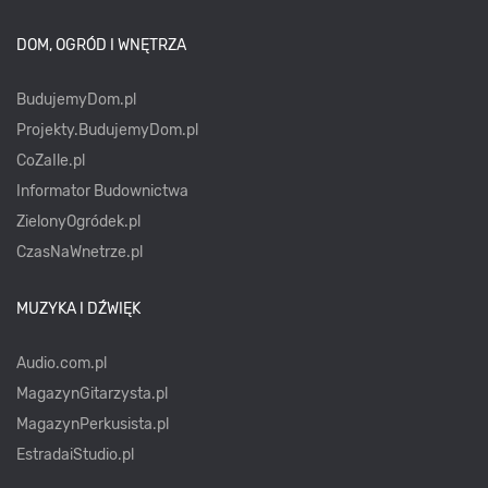
DOM, OGRÓD I WNĘTRZA
BudujemyDom.pl
Projekty.BudujemyDom.pl
CoZaIle.pl
Informator Budownictwa
ZielonyOgródek.pl
CzasNaWnetrze.pl
MUZYKA I DŹWIĘK
Audio.com.pl
MagazynGitarzysta.pl
MagazynPerkusista.pl
EstradaiStudio.pl