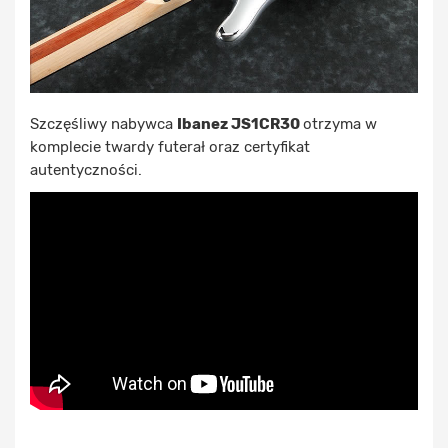
Szczęśliwy nabywca
Ibanez JS1CR30
otrzyma w
komplecie twardy futerał oraz certyfikat
autentyczności.