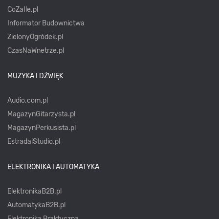
CoZaIle.pl
Informator Budownictwa
ZielonyOgródek.pl
CzasNaWnetrze.pl
MUZYKA I DŹWIĘK
Audio.com.pl
MagazynGitarzysta.pl
MagazynPerkusista.pl
EstradaiStudio.pl
ELEKTRONIKA I AUTOMATYKA
ElektronikaB2B.pl
AutomatykaB2B.pl
Elektronika Praktyczna