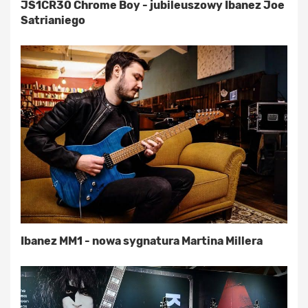
JS1CR30 Chrome Boy - jubileuszowy Ibanez Joe
Satrianiego
Ibanez MM1 - nowa sygnatura Martina Millera