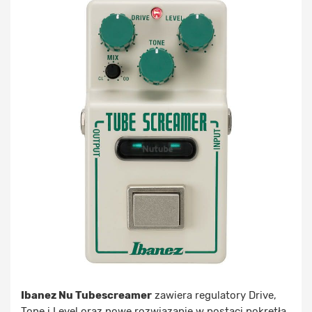
Ibanez Nu Tubescreamer
zawiera regulatory Drive,
Tone i Level oraz nowe rozwiązanie w postaci pokrętła