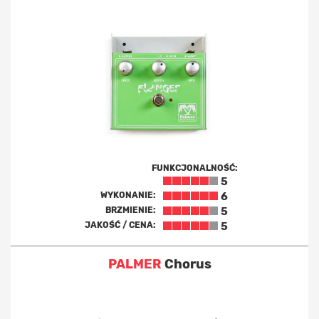
FUNKCJONALNOŚĆ:
5
WYKONANIE:
6
BRZMIENIE:
5
JAKOŚĆ / CENA:
5
PALMER
Chorus