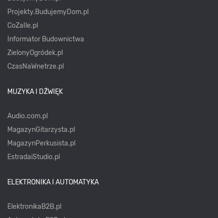
Projekty.BudujemyDom.pl
CoZaIle.pl
Informator Budownictwa
ZielonyOgródek.pl
CzasNaWnetrze.pl
MUZYKA I DŹWIĘK
Audio.com.pl
MagazynGitarzysta.pl
MagazynPerkusista.pl
EstradaiStudio.pl
ELEKTRONIKA I AUTOMATYKA
ElektronikaB2B.pl