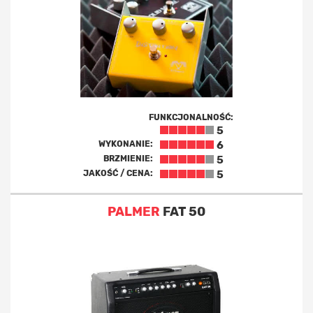
FUNKCJONALNOŚĆ:
5
WYKONANIE:
6
BRZMIENIE:
5
JAKOŚĆ / CENA:
5
PALMER
FAT 50