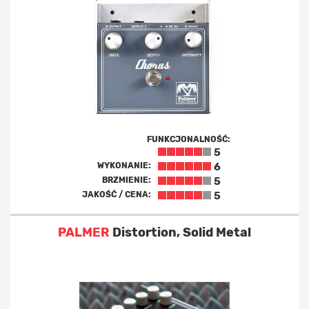
FUNKCJONALNOŚĆ:
5
WYKONANIE:
6
BRZMIENIE:
5
JAKOŚĆ / CENA:
5
PALMER
Distortion, Solid Metal