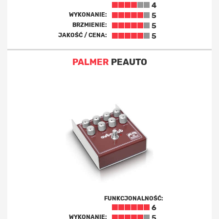
4
WYKONANIE:
5
BRZMIENIE:
5
JAKOŚĆ / CENA:
5
PALMER
PEAUTO
FUNKCJONALNOŚĆ:
6
WYKONANIE:
5