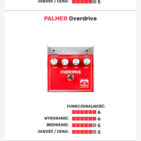
JAKOŚĆ / CENA:
5
PALMER
Overdrive
FUNKCJONALNOŚĆ:
6
WYKONANIE:
6
BRZMIENIE:
5
JAKOŚĆ / CENA:
5