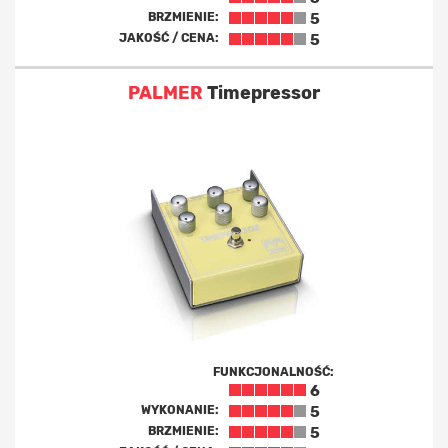
BRZMIENIE:
5
JAKOŚĆ / CENA:
5
PALMER
Timepressor
FUNKCJONALNOŚĆ:
6
WYKONANIE:
5
BRZMIENIE:
5