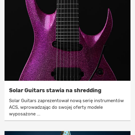
Solar Guitars stawia na shredding
Solar Guitars zaprezentował nową serię instrumentów
ACS, wprowadzając do swojej oferty modele
wyposażone ...