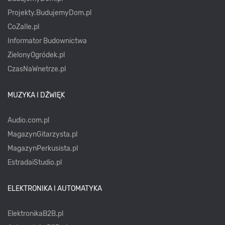
Projekty.BudujemyDom.pl
CoZaIle.pl
Informator Budownictwa
ZielonyOgródek.pl
CzasNaWnetrze.pl
MUZYKA I DŹWIĘK
Audio.com.pl
MagazynGitarzysta.pl
MagazynPerkusista.pl
EstradaiStudio.pl
ELEKTRONIKA I AUTOMATYKA
ElektronikaB2B.pl