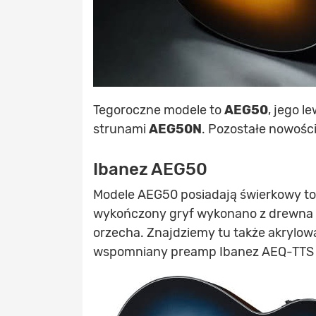
Tegoroczne modele to
AEG50
, jego 
strunami
AEG50N
. Pozostałe nowości 
Ibanez AEG50
Modele AEG50 posiadają świerkowy top
wykończony gryf wykonano z drewna n
orzecha. Znajdziemy tu także akrylową 
wspomniany preamp Ibanez AEQ-TTS z