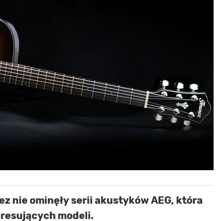
z nie ominęły serii akustyków AEG, która
eresujących modeli.