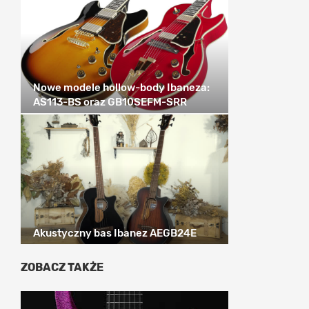
Nowe modele hollow-body Ibaneza:
AS113-BS oraz GB10SEFM-SRR
Akustyczny bas Ibanez AEGB24E
ZOBACZ TAKŻE