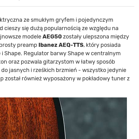
ektryczna ze smukłym gryfem i pojedynczym
 cieszy się dużą popularnością ze względu na
ajnowsze modele
AEG50
zostały ulepszona między
i prosty preamp
Ibanez AEQ-TTS
, który posiada
me i Shape. Regulator barwy Shape w centralnym
 ton oraz pozwala gitarzystom w łatwy sposób
 do jasnych i rześkich brzmień - wszystko jedynie
p został również wyposażony w pokładowy tuner z