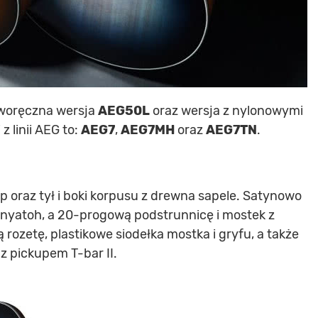
leworęczna wersja
AEG50L
oraz wersja z nylonowymi
z linii AEG to:
AEG7
,
AEG7MH
oraz
AEG7TN
.
 oraz tył i boki korpusu z drewna sapele. Satynowo
yatoh, a 20-progową podstrunnicę i mostek z
rozetę, plastikowe siodełka mostka i gryfu, a także
 pickupem T-bar II.