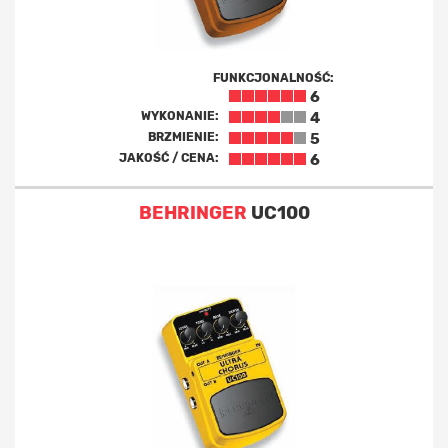
FUNKCJONALNOŚĆ:
6
WYKONANIE:
4
BRZMIENIE:
5
JAKOŚĆ / CENA:
6
BEHRINGER
UC100