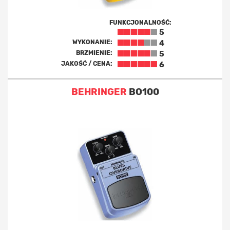
FUNKCJONALNOŚĆ:
5
WYKONANIE:
4
BRZMIENIE:
5
JAKOŚĆ / CENA:
6
BEHRINGER
BO100