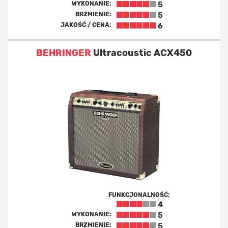
WYKONANIE:
5
BRZMIENIE:
5
JAKOŚĆ / CENA:
6
BEHRINGER
Ultracoustic ACX450
FUNKCJONALNOŚĆ:
4
WYKONANIE:
5
BRZMIENIE:
5