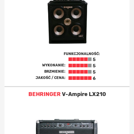
FUNKCJONALNOŚĆ:
5
WYKONANIE:
5
BRZMIENIE:
5
JAKOŚĆ / CENA:
6
BEHRINGER
V-Ampire LX210