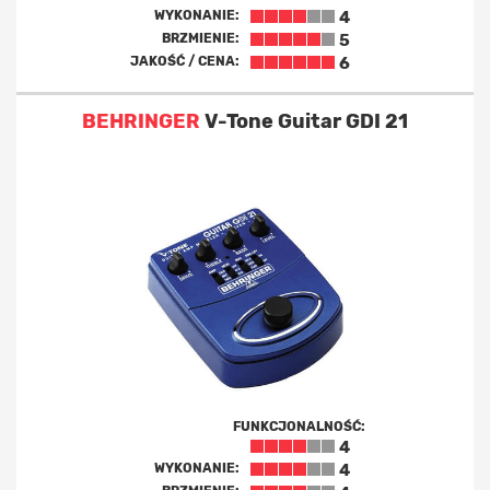
WYKONANIE:
4
BRZMIENIE:
5
JAKOŚĆ / CENA:
6
BEHRINGER
V-Tone Guitar GDI 21
FUNKCJONALNOŚĆ:
4
WYKONANIE:
4