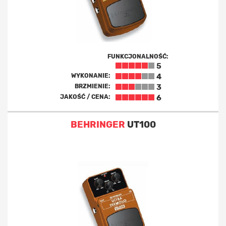
FUNKCJONALNOŚĆ:
5
WYKONANIE:
4
BRZMIENIE:
3
JAKOŚĆ / CENA:
6
BEHRINGER
UT100