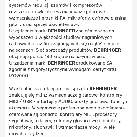
systemów redukcji szumów i kompresorów
rozszerzono wkrótce wzmacniacze gitarowe,
wzmacniacze i głośniki PA, mikrofony, cyfrowe pianina,
gitary oraz sprzęt oświetleniowy.
Urządzenia marki
BEHRINGER
znaleźć można na
wyposażeniu większości studiów nagraniowych i
radiowych oraz firm zajmujących się nagłośnieniem i
na scenach. Sieć sprzedaży produktów
BEHRINGER
obejmuje ponad 130 krajów na całym świecie.
Urządzenia marki
BEHRINGER
produkowane SĄ
zgodnie z rygorystycznymi wymogami certyfikatu
ISO9000.
W aktualnej szerokiej ofercie sprzętu
BEHRINGER
znajdują się m.in.: wzmacniacze gitarowe, kontrolery
MIDI / USB / interfejsy AUDIO, efekty gitarowe, tunery i
akcesoria. W segmencie profesjonalnego nagłośnienia
oferowane są ponadto: kontrolery MIDI, procesory
sygnałowe, miksery, kolumny głośnikowe i monitory,
mikrofony, słuchawki i wzmacniacze mocy i wiele
innych urządzeń.