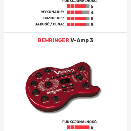
FUNKCJONALNOŚĆ:
5
WYKONANIE:
4
BRZMIENIE:
5
JAKOŚĆ / CENA:
5
BEHRINGER
V-Amp 3
FUNKCJONALNOŚĆ:
6