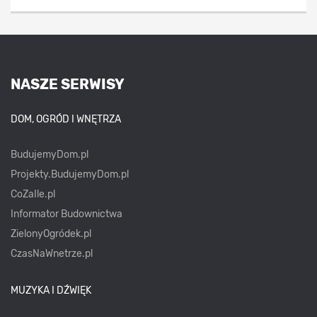
NASZE SERWISY
DOM, OGRÓD I WNĘTRZA
BudujemyDom.pl
Projekty.BudujemyDom.pl
CoZaIle.pl
Informator Budownictwa
ZielonyOgródek.pl
CzasNaWnetrze.pl
MUZYKA I DŹWIĘK