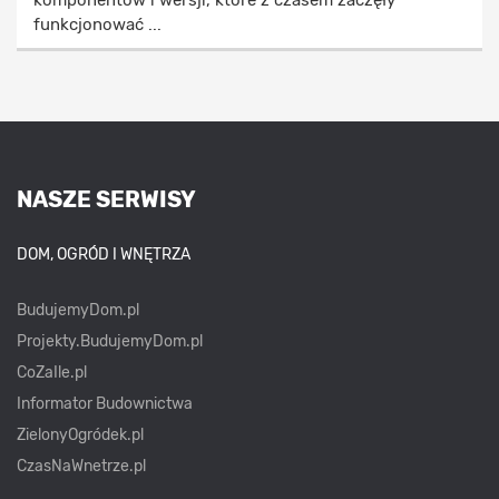
funkcjonować ...
NASZE SERWISY
DOM, OGRÓD I WNĘTRZA
BudujemyDom.pl
Projekty.BudujemyDom.pl
CoZaIle.pl
Informator Budownictwa
ZielonyOgródek.pl
CzasNaWnetrze.pl