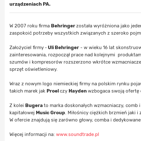
urządzeniach PA.
W 2007 roku firma
Behringer
została wyróżniona jako jede
zaspokoić potrzeby wszystkich związanych z szeroko poj
Założyciel firmy
-
Uli Behringer
- w wieku 16 lat skonstruow
zainteresowania, rozpoczął prace nad kolejnymi produkta
szumów i kompresorów rozszerzono wkrótce wzmacniacze git
sprzęt oświetleniowy.
Wraz z nowym logo niemieckiej firmy na polskim rynku poja
takich marek jak
Proel
czy
Hayden
wzbogaca swoją ofertę 
Z kolei
Bugera
to marka doskonałych wzmacniaczy, comb i 
kapitałowej
Music Group
. Miłośnicy ciężkich brzmień jaki
W ofercie znajdują się zarówno głowy, comba i dedykowane
Więcej informacji na:
www.soundtrade.pl