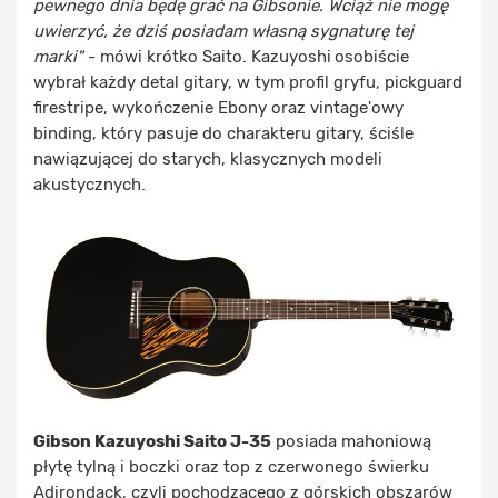
pewnego dnia będę grać na Gibsonie. Wciąż nie mogę
uwierzyć, że dziś posiadam własną sygnaturę tej
marki"
- mówi krótko Saito. Kazuyoshi
osobiście
wybrał każdy detal gitary, w tym profil gryfu, pickguard
firestripe, wykończenie Ebony oraz vintage'owy
binding, który pasuje do charakteru gitary, ściśle
nawiązującej do starych, klasycznych modeli
akustycznych.
Gibson Kazuyoshi Saito J-35
posiada mahoniową
płytę tylną i boczki oraz top z czerwonego świerku
Adirondack, czyli pochodzącego z górskich obszarów