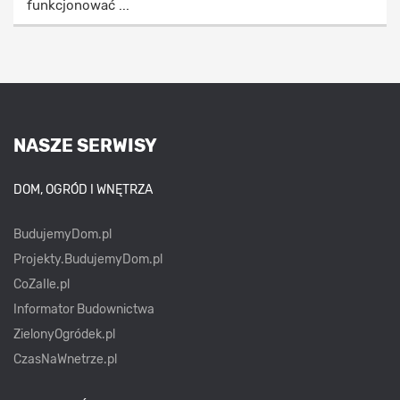
funkcjonować ...
NASZE SERWISY
DOM, OGRÓD I WNĘTRZA
BudujemyDom.pl
Projekty.BudujemyDom.pl
CoZaIle.pl
Informator Budownictwa
ZielonyOgródek.pl
CzasNaWnetrze.pl