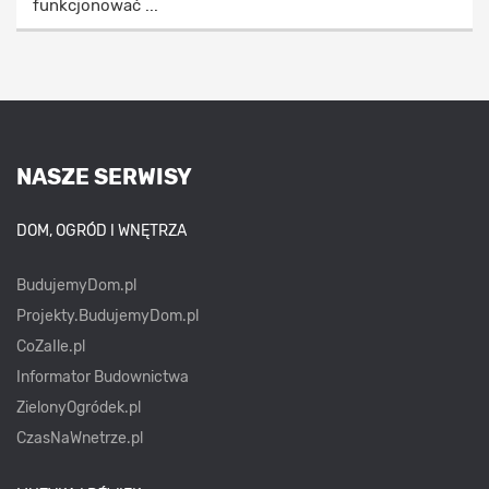
funkcjonować ...
NASZE SERWISY
DOM, OGRÓD I WNĘTRZA
BudujemyDom.pl
Projekty.BudujemyDom.pl
CoZaIle.pl
Informator Budownictwa
ZielonyOgródek.pl
CzasNaWnetrze.pl