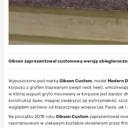
Gibson zaprezentował customową wersję ubiegłorocznej
Wypuszczony pod marką
Gibson Custom
, model
Modern D
korpusu z gryfem (nazwanym swept neck heel), umożliwiaj
w której wypust gryfu mocowany w korpusie jest bardzo d
konstrukcji Apex, mającej zwiększyć jej wytrzymałość, szc
wyglądem zarówno od klasycznego wcięcia Les Paula, jak 
Na początku 2018 roku
Gibson Custom
zaprezentował now
rezonansowym w ciekawym kształcie określanym przez firmę