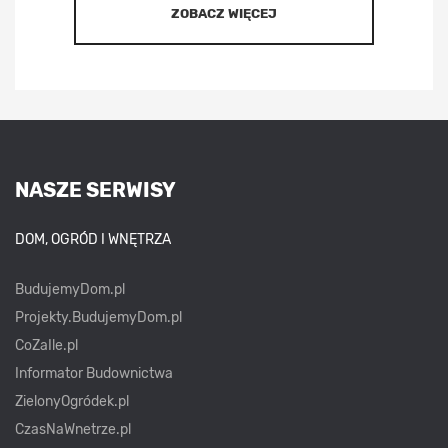
ZOBACZ WIĘCEJ
NASZE SERWISY
DOM, OGRÓD I WNĘTRZA
BudujemyDom.pl
Projekty.BudujemyDom.pl
CoZaIle.pl
Informator Budownictwa
ZielonyOgródek.pl
CzasNaWnetrze.pl