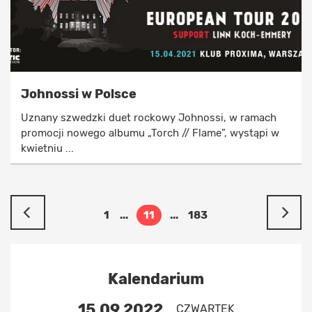
Johnossi w Polsce
Uznany szwedzki duet rockowy Johnossi, w ramach
promocji nowego albumu „Torch // Flame”, wystąpi w
kwietniu ...
1
...
11
...
183
Kalendarium
15.09.2022
CZWARTEK