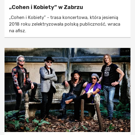
„Cohen i Kobiety” w Zabrzu
„Cohen i Kobiety” - trasa koncertowa, która jesienią
2018 roku zelektryzowała polską publiczność, wraca
na afisz.