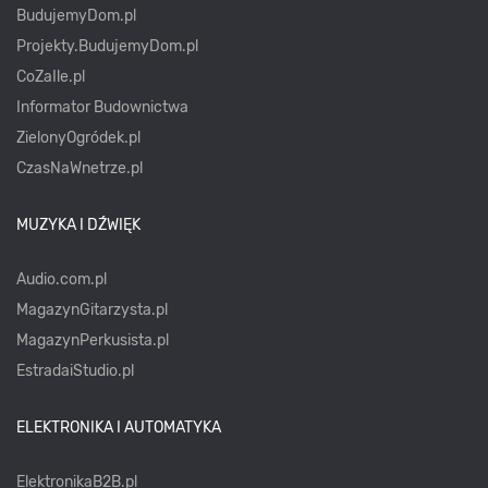
BudujemyDom.pl
Projekty.BudujemyDom.pl
CoZaIle.pl
Informator Budownictwa
ZielonyOgródek.pl
CzasNaWnetrze.pl
MUZYKA I DŹWIĘK
Audio.com.pl
MagazynGitarzysta.pl
MagazynPerkusista.pl
EstradaiStudio.pl
ELEKTRONIKA I AUTOMATYKA
ElektronikaB2B.pl