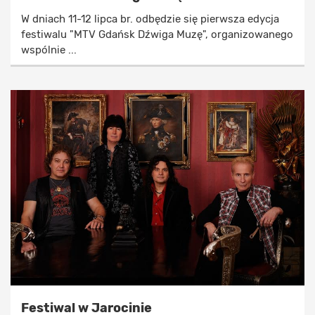
W dniach 11-12 lipca br. odbędzie się pierwsza edycja
festiwalu "MTV Gdańsk Dźwiga Muzę", organizowanego
wspólnie ...
Festiwal w Jarocinie