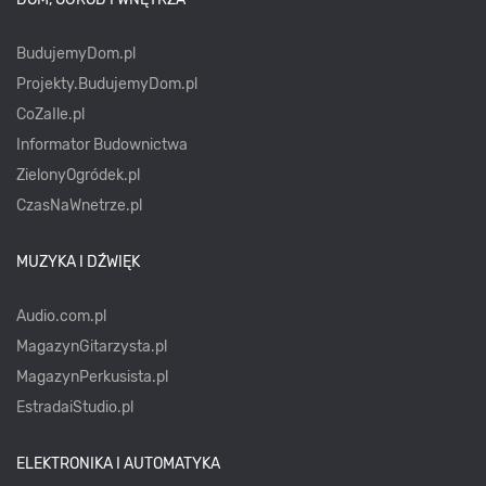
BudujemyDom.pl
Projekty.BudujemyDom.pl
CoZaIle.pl
Informator Budownictwa
ZielonyOgródek.pl
CzasNaWnetrze.pl
MUZYKA I DŹWIĘK
Audio.com.pl
MagazynGitarzysta.pl
MagazynPerkusista.pl
EstradaiStudio.pl
ELEKTRONIKA I AUTOMATYKA