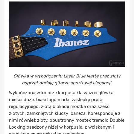
Główka w wykończeniu Laser Blue Matte oraz złoty
osprzęt dodają gitarze sportowej elegancji.
Wykończona w kolorze korpusu klasyczna główka
mieści duże, białe logo marki, zaślepkę pręta
regulacyjnego, złotą blokadę mostka oraz sześć
złotych, zamkniętych kluczy Ibaneza. Koresponduje z
nimi również złoty, obustronny mostek tremolo Double
Locking osadzony niżej w korpusie, z wciskanym i
stabilizowanym nakrętką ramieniem.