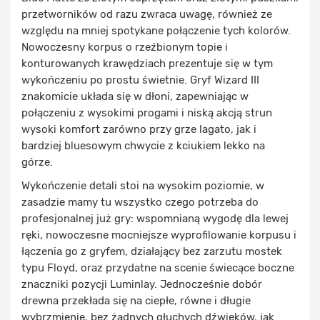
przetworników od razu zwraca uwagę, również ze
względu na mniej spotykane połączenie tych kolorów.
Nowoczesny korpus o rzeźbionym topie i
konturowanych krawędziach prezentuje się w tym
wykończeniu po prostu świetnie. Gryf Wizard III
znakomicie układa się w dłoni, zapewniając w
połączeniu z wysokimi progami i niską akcją strun
wysoki komfort zarówno przy grze lagato, jak i
bardziej bluesowym chwycie z kciukiem lekko na
górze.
Wykończenie detali stoi na wysokim poziomie, w
zasadzie mamy tu wszystko czego potrzeba do
profesjonalnej już gry: wspomnianą wygodę dla lewej
ręki, nowoczesne mocniejsze wyprofilowanie korpusu i
łączenia go z gryfem, działający bez zarzutu mostek
typu Floyd, oraz przydatne na scenie świecące boczne
znaczniki pozycji Luminlay. Jednocześnie dobór
drewna przekłada się na ciepłe, równe i długie
wybrzmienie, bez żadnych głuchych dźwięków, jak