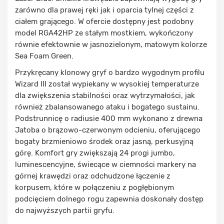
zarówno dla prawej ręki jak i oparcia tylnej części z
ciałem grającego. W ofercie dostępny jest podobny
model RGA42HP ze stałym mostkiem, wykończony
równie efektownie w jasnozielonym, matowym kolorze
Sea Foam Green.
Przykręcany klonowy gryf o bardzo wygodnym profilu
Wizard III został wypiekany w wysokiej temperaturze
dla zwiększenia stabilności oraz wytrzymałości, jak
również zbalansowanego ataku i bogatego sustainu.
Podstrunnicę o radiusie 400 mm wykonano z drewna
Jatoba o brązowo-czerwonym odcieniu, oferującego
bogaty brzmieniowo środek oraz jasną, perkusyjną
górę. Komfort gry zwiększają 24 progi jumbo,
luminescencyjne, świecące w ciemności markery na
górnej krawędzi oraz odchudzone łączenie z
korpusem, które w połączeniu z pogłębionym
podcięciem dolnego rogu zapewnia doskonały dostęp
do najwyższych partii gryfu.