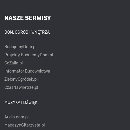
NASZE SERWISY
DOM, OGRÓD I WNĘTRZA
BudujemyDom.pl
Projekty.BudujemyDom.pl
CoZaIle.pl
Informator Budownictwa
ZielonyOgródek.pl
CzasNaWnetrze.pl
MUZYKA I DŹWIĘK
Audio.com.pl
MagazynGitarzysta.pl