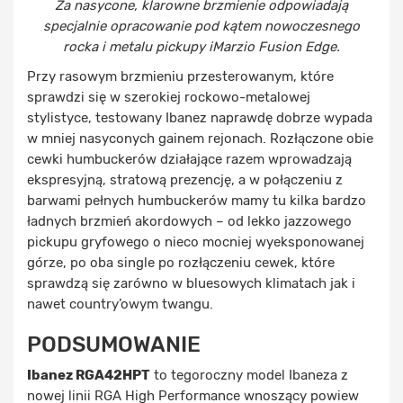
Za nasycone, klarowne brzmienie odpowiadają
specjalnie opracowanie pod kątem nowoczesnego
rocka i metalu pickupy iMarzio Fusion Edge.
Przy rasowym brzmieniu przesterowanym, które
sprawdzi się w szerokiej rockowo-metalowej
stylistyce, testowany Ibanez naprawdę dobrze wypada
w mniej nasyconych gainem rejonach. Rozłączone obie
cewki humbuckerów działające razem wprowadzają
ekspresyjną, stratową prezencję, a w połączeniu z
barwami pełnych humbuckerów mamy tu kilka bardzo
ładnych brzmień akordowych – od lekko jazzowego
pickupu gryfowego o nieco mocniej wyeksponowanej
górze, po oba single po rozłączeniu cewek, które
sprawdzą się zarówno w bluesowych klimatach jak i
nawet country’owym twangu.
PODSUMOWANIE
Ibanez RGA42HPT
to tegoroczny model Ibaneza z
nowej linii RGA High Performance wnoszący powiew