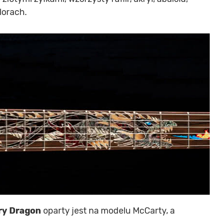
lorach.
ry Dragon
oparty jest na modelu McCarty, a