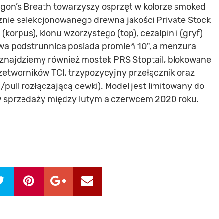
on’s Breath towarzyszy osprzęt w kolorze smoked
cznie selekcjonowanego drewna jakości Private Stock
orpus), klonu wzorzystego (top), cezalpinii (gryf)
owa podstrunnica posiada promień 10", a menzura
 znajdziemy również mostek PRS Stoptail, blokowane
zetworników TCI, trzypozycyjny przełącznik oraz
/pull rozłączającą cewki). Model jest limitowany do
w sprzedaży między lutym a czerwcem 2020 roku.