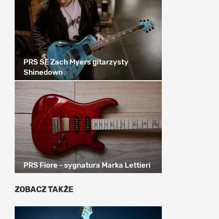
PRS SE Zach Myers gitarzysty
Shinedown
PRS Fiore - sygnatura Marka Lettieri
ZOBACZ TAKŻE