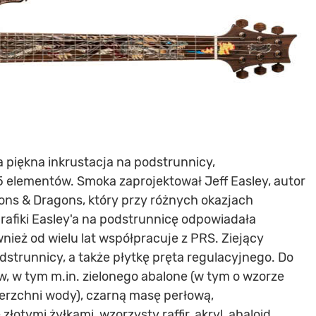
 piękna inkrustacja na podstrunnicy,
5 elementów. Smoka zaprojektował Jeff Easley, autor
eons & Dragons, który przy różnych okazjach
grafiki Easley'a na podstrunnicę odpowiadała
wnież od wielu lat współpracuje z PRS. Ziejący
strunnicy, a także płytkę pręta regulacyjnego. Do
w, w tym m.in. zielonego abalone (w tym o wzorze
rzchni wody), czarną masę perłową,
tymi żyłkami, wzorzysty raffir, akryl, abaloid,