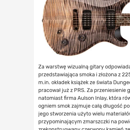
Za warstwę wizualną gitary odpowiada
przedstawiająca smoka i złożona z 22
m.in. okładek książek ze świata Dung
pracował już z PRS. Za przeniesienie 
natomiast firma Aulson Inlay, która ró
ogniem smok zajmuje całą długość pod
jego stworzenia użyto wielu materiałó
przypominającym zmarszczki na powie
zrekonstruowany czerwony kamień ze zło