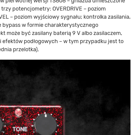
 w pierwotnej wersji TS808 – gniazda umieszczone
 trzy potencjometry: OVERDRIVE – poziom
EVEL – poziom wyjściowy sygnału; kontrolka zasilania,
rue bypass w formie charakterystycznego
t może być zasilany baterią 9 V albo zasilaczem,
ci efektów podłogowych – w tym przypadku jest to
dnia przelotka).