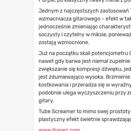
Purple, po klasyczny heavy metal z p
Jednym z najczęstszych zastosowań T
wzmacniacza gitarowego – efekt w taki
jednocześnie zmieniając charakteryst
soczysty i czytelny w miksie, ponieważ
zostają wzmocnione.
Już na początku skali potencjometru O
nawet gdy barwa jest niemal zupełnie
zwiększanie się kompresji dźwięku, je
jest zdumiewająco wysoka. Brzmienie 
kostkowania i przeradza się w wyraźn
podobnie ulega wyczyszczeniu przy 
gitary.
Tube Screamer to mimo swej prostoty (
plastyczny efekt świetnie sprawdzają
www.ibanez.com