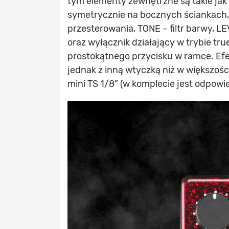
tym elementy zewnętrzne są takie jak
symetrycznie na bocznych ściankach,
przesterowania, TONE – filtr barwy, L
oraz wyłącznik działający w trybie t
prostokątnego przycisku w ramce. Efek
jednak z inną wtyczką niż w większoś
mini TS 1/8” (w komplecie jest odpowie