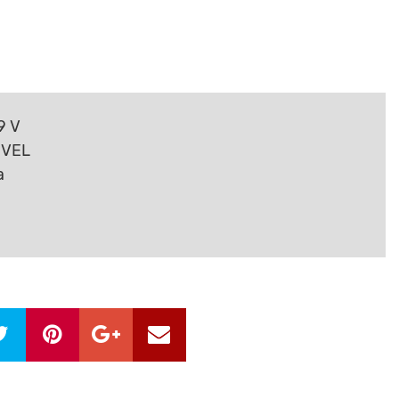
9 V
EVEL
a