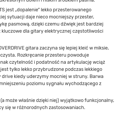
odkreślonym dołem i niskim środkiem pasma.
S jest „dopalenie” lekko przesterowanego
ej sytuacji daje nieco mocniejszy przester,
ykę pasmową, dzięki czemu dźwięk jest bardziej
 kluczowe dla gitary elektrycznej częstotliwości
VERDRIVE gitara zaczyna się lepiej kleić w miksie,
 czysta. Rozkręcanie przesteru powoduje
dnak czytelność i podatność na artykulację wciąż
jest tylko lekko przybrudzone podczas lekkiego
y drive kiedy uderzymy mocniej w struny. Barwa
zmniejszeniu poziomu sygnału wychodzącego z
a może właśnie dzięki niej) wyjątkowo funkcjonalny,
cy się w różnorodnych zastosowaniach.