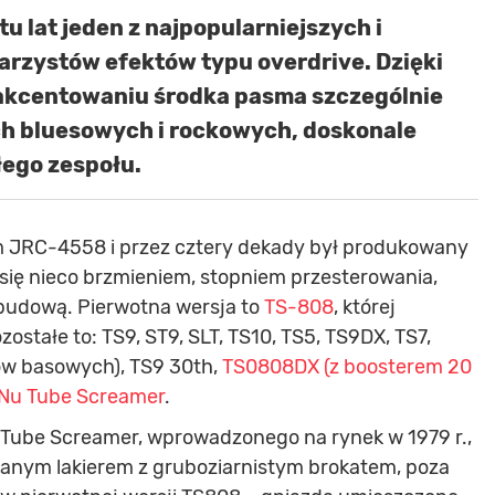
u lat jeden z najpopularniejszych i
tarzystów efektów typu overdrive. Dzięki
aakcentowaniu środka pasma szczególnie
ch bluesowych i rockowych, doskonale
łego zespołu.
ym JRC-4558 i przez cztery dekady był produkowany
się nieco brzmieniem, stopniem przesterowania,
obudową. Pierwotna wersja to
TS-808
, której
stałe to: TS9, ST9, SLT, TS10, TS5, TS9DX, TS7,
ów basowych), TS9 30th,
TS0808DX (z boosterem 20
Nu Tube Screamer
.
 Tube Screamer, wprowadzonego na rynek w 1979 r.,
anym lakierem z gruboziarnistym brokatem, poza