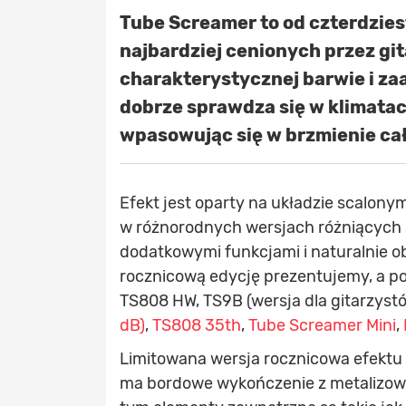
Tube Screamer to od czterdziest
najbardziej cenionych przez gi
charakterystycznej barwie i z
dobrze sprawdza się w klimata
wpasowując się w brzmienie ca
Efekt jest oparty na układzie scalon
w różnorodnych wersjach różniących 
dodatkowymi funkcjami i naturalnie 
rocznicową edycję prezentujemy, a pozo
TS808 HW, TS9B (wersja dla gitarzyst
dB)
,
TS808 35th
,
Tube Screamer Mini
,
Limitowana wersja rocznicowa efektu
ma bordowe wykończenie z metalizow