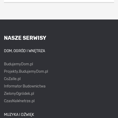
NASZE SERWISY
DOM, OGRÓD I WNĘTRZA
BudujemyDom.pl
Projekty.BudujemyDom.pl
CoZaIle.pl
Informator Budownictwa
ZielonyOgródek.pl
CzasNaWnetrze.pl
MUZYKA I DŹWIĘK