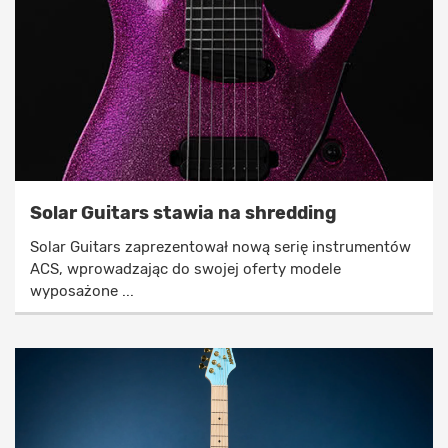
Solar Guitars stawia na shredding
Solar Guitars zaprezentował nową serię instrumentów
ACS, wprowadzając do swojej oferty modele
wyposażone ...