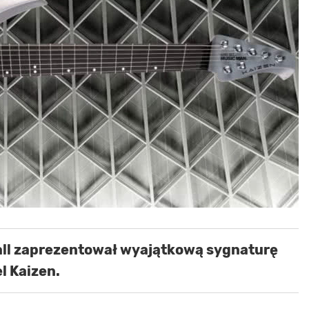
ll zaprezentował wyajątkową sygnaturę
l Kaizen.