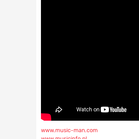
www.music-man.com
www.musicinfo.pl