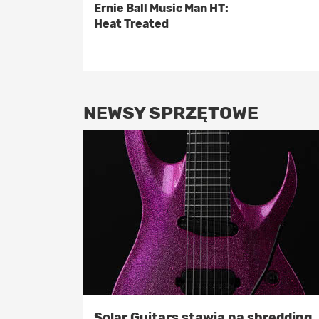
Ernie Ball Music Man HT:
Heat Treated
NEWSY SPRZĘTOWE
Solar Guitars stawia na shredding