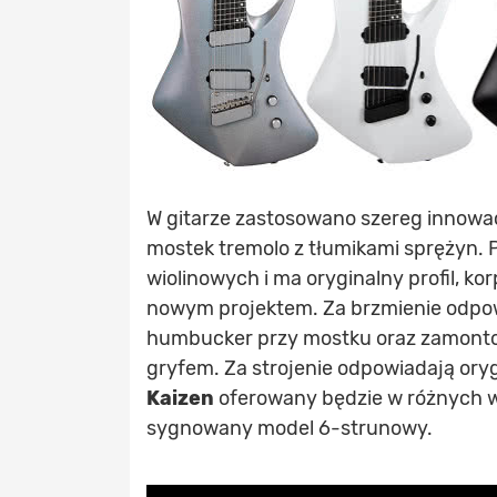
W gitarze zastosowano szereg innowac
mostek tremolo z tłumikami sprężyn. P
wiolinowych i ma oryginalny profil, ko
nowym projektem. Za brzmienie odpo
humbucker przy mostku oraz zamont
gryfem. Za strojenie odpowiadają oryg
Kaizen
oferowany będzie w różnych w
sygnowany model 6-strunowy.