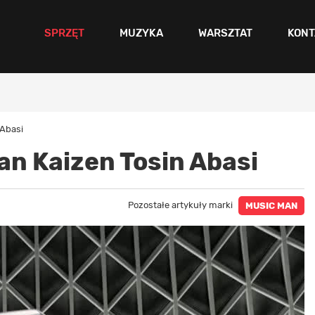
SPRZĘT
MUZYKA
WARSZTAT
KONT
 Abasi
an Kaizen Tosin Abasi
Pozostałe artykuły marki
MUSIC MAN