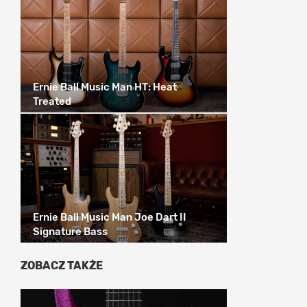
Ernie Ball Music Man HT: Heat
Treated
Ernie Ball Music Man Joe Dart II
Signature Bass
ZOBACZ TAKŻE