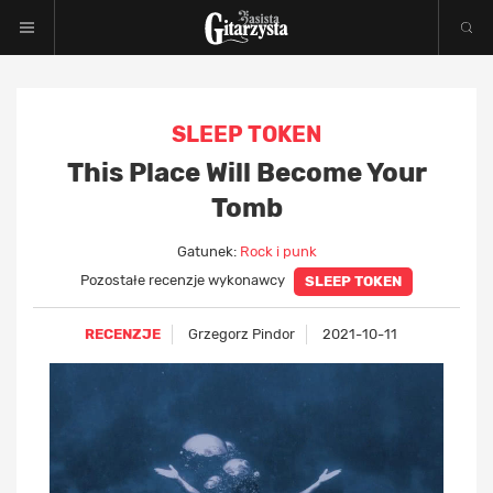
SLEEP TOKEN
This Place Will Become Your
Tomb
Gatunek:
Rock i punk
Pozostałe recenzje wykonawcy
SLEEP TOKEN
RECENZJE
Grzegorz Pindor
2021-10-11