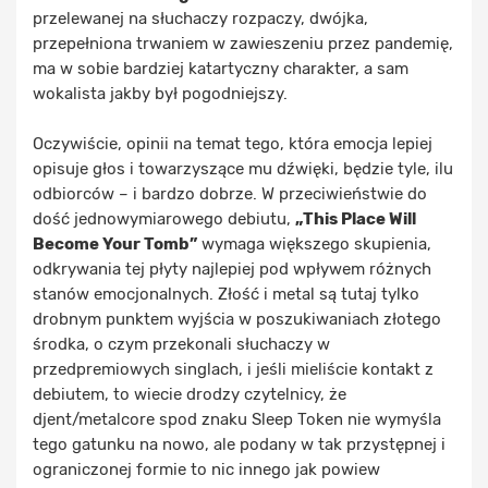
przelewanej na słuchaczy rozpaczy, dwójka,
przepełniona trwaniem w zawieszeniu przez pandemię,
ma w sobie bardziej katartyczny charakter, a sam
wokalista jakby był pogodniejszy.
Oczywiście, opinii na temat tego, która emocja lepiej
opisuje głos i towarzyszące mu dźwięki, będzie tyle, ilu
odbiorców – i bardzo dobrze. W przeciwieństwie do
dość jednowymiarowego debiutu,
„This Place Will
Become Your Tomb”
wymaga większego skupienia,
odkrywania tej płyty najlepiej pod wpływem różnych
stanów emocjonalnych. Złość i metal są tutaj tylko
drobnym punktem wyjścia w poszukiwaniach złotego
środka, o czym przekonali słuchaczy w
przedpremiowych singlach, i jeśli mieliście kontakt z
debiutem, to wiecie drodzy czytelnicy, że
djent/metalcore spod znaku Sleep Token nie wymyśla
tego gatunku na nowo, ale podany w tak przystępnej i
ograniczonej formie to nic innego jak powiew