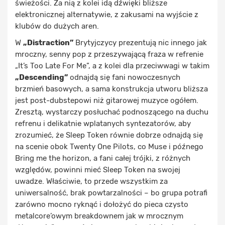
świeżości. Za nią z kolei idą dźwięki bliższe
elektronicznej alternatywie, z zakusami na wyjście z
klubów do dużych aren.
W
„Distraction”
Brytyjczycy prezentują nic innego jak
mroczny, senny pop z przeszywającą fraza w refrenie
„It’s Too Late For Me”, a z kolei dla przeciwwagi w takim
„Descending”
odnajdą się fani nowoczesnych
brzmień basowych, a sama konstrukcja utworu bliższa
jest post-dubstepowi niż gitarowej muzyce ogółem.
Zresztą, wystarczy posłuchać podnoszącego na duchu
refrenu i delikatnie wplatanych syntezatorów, aby
zrozumieć, że Sleep Token równie dobrze odnajdą się
na scenie obok Twenty One Pilots, co Muse i późnego
Bring me the horizon, a fani całej trójki, z różnych
względów, powinni mieć Sleep Token na swojej
uwadze. Właściwie, to przede wszystkim za
uniwersalność, brak powtarzalności – bo grupa potrafi
zarówno mocno ryknąć i dołożyć do pieca czysto
metalcore’owym breakdownem jak w mrocznym