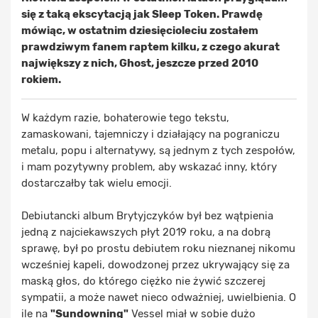
się z taką ekscytacją jak Sleep Token. Prawdę
mówiąc, w ostatnim dziesięcioleciu zostałem
prawdziwym fanem raptem kilku, z czego akurat
największy z nich, Ghost, jeszcze przed 2010
rokiem.
W każdym razie, bohaterowie tego tekstu,
zamaskowani, tajemniczy i działający na pograniczu
metalu, popu i alternatywy, są jednym z tych zespołów,
i mam pozytywny problem, aby wskazać inny, który
dostarczałby tak wielu emocji.
Debiutancki album Brytyjczyków był bez wątpienia
jedną z najciekawszych płyt 2019 roku, a na dobrą
sprawę, był po prostu debiutem roku nieznanej nikomu
wcześniej kapeli, dowodzonej przez ukrywający się za
maską głos, do którego ciężko nie żywić szczerej
sympatii, a może nawet nieco odważniej, uwielbienia. O
ile na
"Sundowning"
Vessel miał w sobie dużo