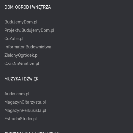
DOM, OGRÓD I WNĘTRZA
BudujemyDom.pl
Projekty.BudujemyDom.pl
CoZaIle.pl
Informator Budownictwa
ZielonyOgródek.pl
CzasNaWnetrze.pl
MUZYKA I DŹWIĘK
Audio.com.pl
MagazynGitarzysta.pl
MagazynPerkusista.pl
EstradaiStudio.pl