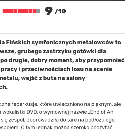
9
/10
la Fińskich symfonicznych metalowców to
rwsze, grubego zastrzyku gotówki dla
a po drugie, dobry moment, aby przypomnieć
j pracy i przeciwnościach losu na scenie
metalu, wejść z buta na salony
ch.
czne reperkusje, które uwieczniono na pięknym, ale
li wokalistki DVD, o wymownej nazwie „End of An
ł się zespół, doprowadziła do tarć na podłożu ego,
 z zespołem. O tym jednak można szeroko poczytać