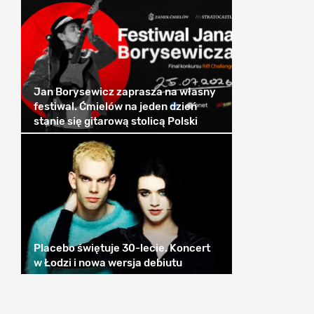
Jan Borysewicz zaprasza na własny
festiwal. Ćmielów na jeden dzień
stanie się gitarową stolicą Polski
Placebo świętuje 30-lecie. Koncert
w Łodzi i nowa wersja debiutu