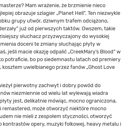
emasterze? Mam wrażenie, że brzmienie nieco
epiej obrazuje szlagier „Planet Hell”. Ten niezwykle
robku grupy utwór, dziwnym trafem odciążono,
derzały” już od pierwszych taktów. Owszem, takie
 Dzisiejszy słuchacz przyzwyczajony do wysokiej
zmienia doceni te zmiany słuchając płyty w
, jeśli macie okazję odpalić „CreekMary’s Blood” w
ylko potraficie, bo po siedemnastu latach od premiery
, kosztem uwielbianego przez fanów „Ghost Love
świeżył pierwotny zachwyt i dobry powód do
Finów niezmiennie od wielu lat wylewają wiadra
płyty jest, delikatnie mówiąc, mocno ograniczona,
sji remastered, może otworzyć niektóre mocno
cudem nie mieli z zespołem styczności, otworzyć
 kontrastów opery, muzyki folkowej, heavy metalu i