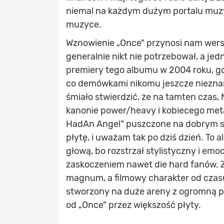
niemal na każdym dużym portalu muz
muzyce.
Wznowienie „Once” przynosi nam wersj
generalnie nikt nie potrzebował, a je
premiery tego albumu w 2004 roku, g
co demówkami nikomu jeszcze niezna
śmiało stwierdzić, że na tamten czas,
kanonie power/heavy i kobiecego metal
HadAn Angel” puszczone na dobrym so
płytę, i uważam tak po dziś dzień. To
głową, bo rozstrzał stylistyczny i emo
zaskoczeniem nawet die hard fanów.
magnum, a filmowy charakter od czasu 
stworzony na duże areny z ogromną pro
od „Once” przez większość płyty.