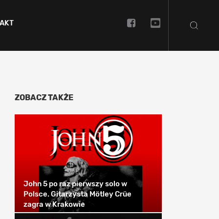
AKT
ZOBACZ TAKŻE
John 5 po raz pierwszy solo w
Polsce. Gitarzysta Mötley Crüe
zagra w Krakowie