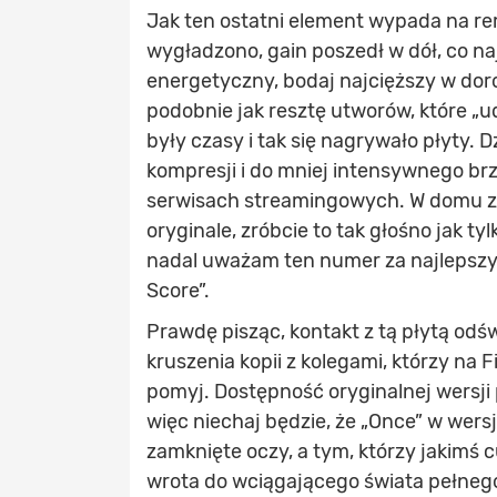
Jak ten ostatni element wypada na r
wygładzono, gain poszedł w dół, co najl
energetyczny, bodaj najcięższy w do
podobnie jak resztę utworów, które „u
były czasy i tak się nagrywało płyty.
kompresji i do mniej intensywnego br
serwisach streamingowych. W domu zaś
oryginale, zróbcie to tak głośno jak t
nadal uważam ten numer za najlepszy
Score”.
Prawdę pisząc, kontakt z tą płytą od
kruszenia kopii z kolegami, którzy na 
pomyj. Dostępność oryginalnej wersji 
więc niechaj będzie, że „Once” w wer
zamknięte oczy, a tym, którzy jakimś 
wrota do wciągającego świata pełnego