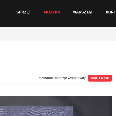
SPRZĘT
MUZYKA
WARSZTAT
KONT
Pozostałe recenzje wykonawcy
NIGHTWISH