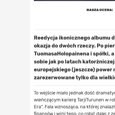
NASZA OCENA:
Reedycja ikonicznego albumu d
okazja do dwóch rzeczy. Po pie
TuomasaHolopainena i spółki, 
sobie jak po latach katorżnicze
europejskiego (jeszcze) power 
zarezerwowane tylko dla wielki
To wejście miało jednak dość dramaty
wieńczącym karierę TarjiTurunen w ro
Era”. Fala wznosząca, na której znalaz
finansów i wizji tego, co robić dalej