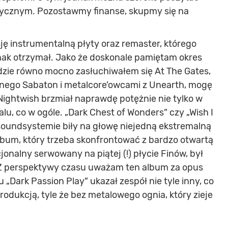
ycznym. Pozostawmy finanse, skupmy się na
ę instrumentalną płyty oraz remaster, którego
dnak otrzymał. Jako że doskonale pamiętam okres
dzie równo mocno zasłuchiwałem się At The Gates,
nego Sabaton i metalcore’owcami z Unearth, mogę
 Nightwish brzmiał naprawdę potężnie nie tylko w
u, co w ogóle. „Dark Chest of Wonders” czy „Wish I
undsystemie biły na głowę niejedną ekstremalną
 album, który trzeba skonfrontować z bardzo otwartą
cjonalny serwowany na piątej (!) płycie Finów, był
 Z perspektywy czasu uważam ten album za opus
„Dark Passion Play” ukazał zespół nie tyle inny, co
dukcją, tyle że bez metalowego ognia, który zieje