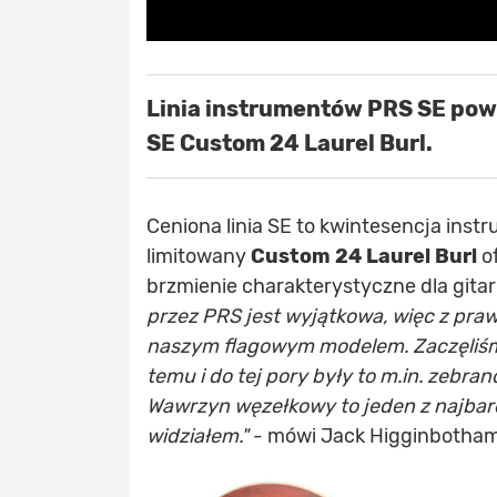
Linia instrumentów PRS SE powi
SE Custom 24 Laurel Burl.
Ceniona linia SE to kwintesencja in
limitowany
Custom 24 Laurel Burl
of
brzmienie charakterystyczne dla gita
przez PRS jest wyjątkowa, więc z pr
naszym flagowym modelem. Zaczęliśmy
temu i do tej pory były to m.in. zebran
Wawrzyn węzełkowy to jeden z najbard
widziałem."
- mówi Jack Higginbotham