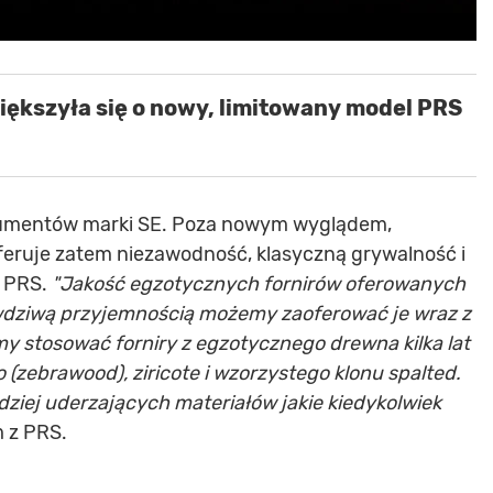
ększyła się o nowy, limitowany model PRS
strumentów marki SE. Poza nowym wyglądem,
eruje zatem niezawodność, klasyczną grywalność i
r PRS.
"Jakość egzotycznych fornirów oferowanych
awdziwą przyjemnością możemy zaoferować je wraz z
 stosować forniry z egzotycznego drewna kilka lat
o (zebrawood), ziricote i wzorzystego klonu spalted.
ziej uderzających materiałów jakie kiedykolwiek
 z PRS.