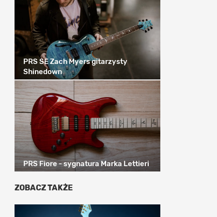
PRS SE Zach Myers gitarzysty
Shinedown
PRS Fiore - sygnatura Marka Lettieri
ZOBACZ TAKŻE