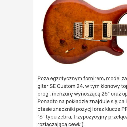
Poza egzotycznym fornirem, model z
gitar SE Custom 24, w tym klonowy to
progi, menzurę wynoszącą 25" oraz o
Ponadto na pokładzie znajduje się pal
ptasie znaczniki pozycji oraz klucze 
"S" typu zebra, trzypozycyjny przełącz
rozłączającą cewki).