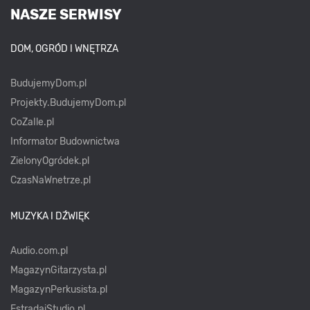
NASZE SERWISY
DOM, OGRÓD I WNĘTRZA
BudujemyDom.pl
Projekty.BudujemyDom.pl
CoZaIle.pl
Informator Budownictwa
ZielonyOgródek.pl
CzasNaWnetrze.pl
MUZYKA I DŹWIĘK
Audio.com.pl
MagazynGitarzysta.pl
MagazynPerkusista.pl
EstradaiStudio.pl