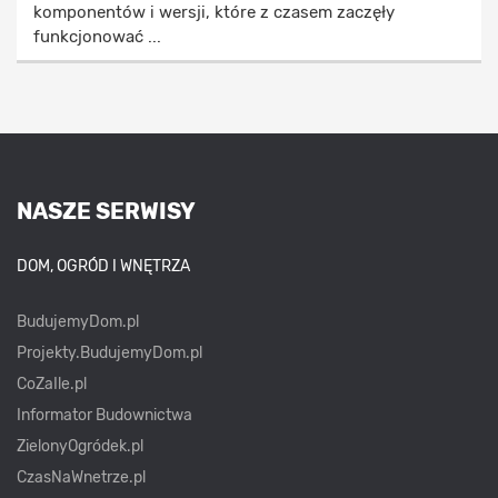
komponentów i wersji, które z czasem zaczęły
funkcjonować ...
NASZE SERWISY
DOM, OGRÓD I WNĘTRZA
BudujemyDom.pl
Projekty.BudujemyDom.pl
CoZaIle.pl
Informator Budownictwa
ZielonyOgródek.pl
CzasNaWnetrze.pl