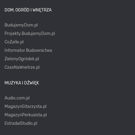
DOM, OGRÓD I WNĘTRZA
BudujemyDom.pl
Projekty.BudujemyDom.pl
CoZaIle.pl
Informator Budownictwa
ZielonyOgródek.pl
CzasNaWnetrze.pl
MUZYKA I DŹWIĘK
Audio.com.pl
MagazynGitarzysta.pl
MagazynPerkusista.pl
EstradaiStudio.pl