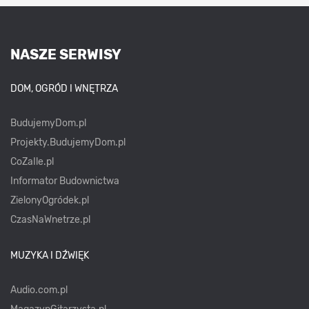
NASZE SERWISY
DOM, OGRÓD I WNĘTRZA
BudujemyDom.pl
Projekty.BudujemyDom.pl
CoZaIle.pl
Informator Budownictwa
ZielonyOgródek.pl
CzasNaWnetrze.pl
MUZYKA I DŹWIĘK
Audio.com.pl