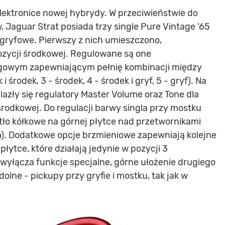
 elektronice nowej hybrydy. W przeciwieństwie do
Jaguar Strat posiada trzy single Pure Vintage '65
gryfowe. Pierwszy z nich umieszczono,
ozycji środkowej. Regulowane są one
zgowym zapewniającym pełnię kombinacji między
 środek, 3 - środek, 4 - środek i gryf, 5 - gryf). Na
lazły się regulatory Master Volume oraz Tone dla
 środkowej. Do regulacji barwy singla przy mostku
ło kółkowe na górnej płytce nad przetwornikami
ka). Dodatkowe opcje brzmieniowe zapewniają kolejne
ytce, które działają jedynie w pozycji 3
i wyłącza funkcje specjalne, górne ułożenie drugiego
dolne - pickupy przy gryfie i mostku, tak jak w