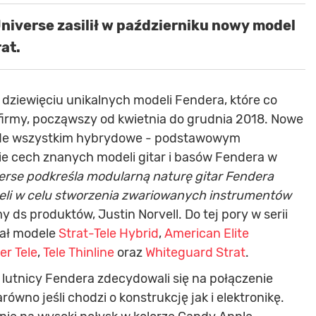
Universe zasilił w październiku nowy model
at.
a dziewięciu unikalnych modeli Fendera, które co
 firmy, począwszy od kwietnia do grudnia 2018. Nowe
rzede wszystkim hybrydowe - podstawowym
nie cech znanych modeli gitar i basów Fendera w
verse podkreśla modularną naturę gitar Fendera
li w celu stworzenia zwariowanych instrumentów
 ds produktów, Justin Norvell. Do tej pory w serii
wał modele
Strat-Tele Hybrid
,
American Elite
er Tele
,
Tele Thinline
oraz
Whiteguard Strat
.
lutnicy Fendera zdecydowali się na połączenie
ówno jeśli chodzi o konstrukcję jak i elektronikę.