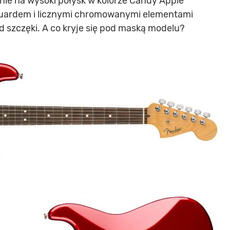
nie na wysoki połysk w kolorze Candy Apple
guardem i licznymi chromowanymi elementami
d szczęki. A co kryje się pod maską modelu?