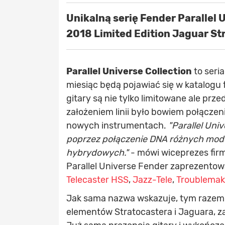
Unikalną serię Fender Parallel 
2018 Limited Edition Jaguar Str
Parallel Universe Collection
to seri
miesiąc będą pojawiać się w katalogu
gitary są nie tylko limitowane ale p
założeniem linii było bowiem połącze
nowych instrumentach.
"Parallel Uni
poprzez połączenie DNA różnych mode
hybrydowych."
- mówi wiceprezes firmy
Parallel Universe Fender zaprezento
Telecaster HSS
,
Jazz-Tele
,
Troublemak
Jak sama nazwa wskazuje, tym razem 
elementów Stratocastera i Jaguara, zar