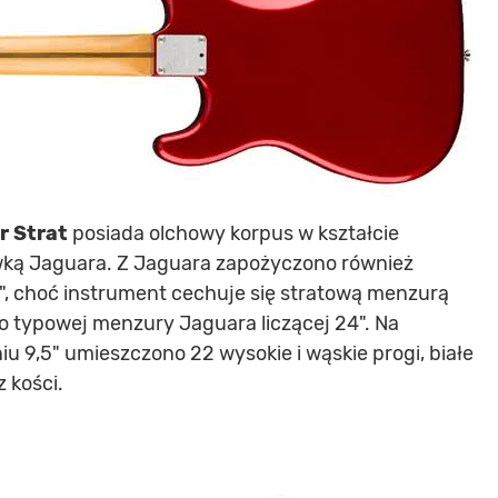
r Strat
posiada olchowy korpus w kształcie
ówką Jaguara. Z Jaguara zapożyczono również
C", choć instrument cechuje się stratową menzurą
o typowej menzury Jaguara liczącej 24". Na
u 9,5" umieszczono 22 wysokie i wąskie progi, białe
z kości.