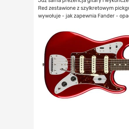
Już sama prezencja gitary i wykończe
Red zestawione z szylkretowym pick
wywołuje - jak zapewnia Fander - opa