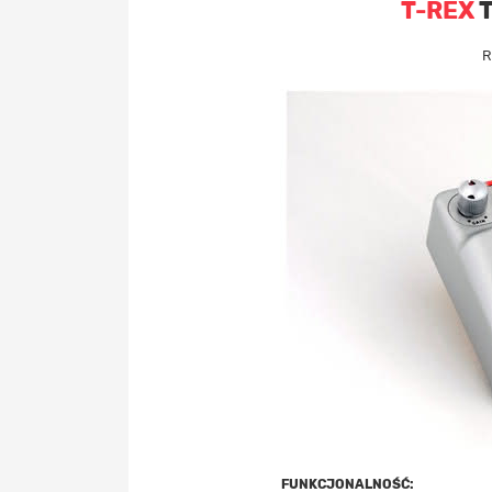
T-REX
T
R
FUNKCJONALNOŚĆ: