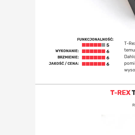
FUNKCJONALNOŚĆ:
T-Re
5
temu
WYKONANIE:
6
Dahl
BRZMIENIE:
6
pomi
JAKOŚĆ / CENA:
6
wysok
T-REX
T
R