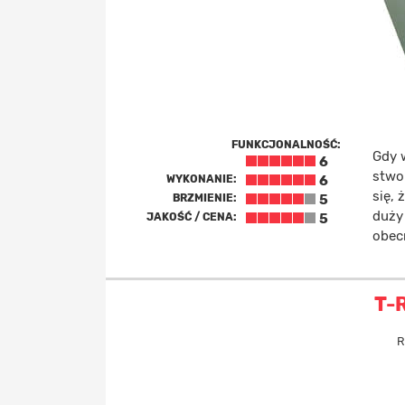
FUNKCJONALNOŚĆ:
Gdy 
6
stwo
WYKONANIE:
6
się, 
BRZMIENIE:
5
duży
JAKOŚĆ / CENA:
5
obecn
T-
R