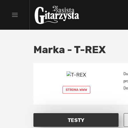
Marka - T-REX
Du
pr
Do
STRONA WWW
TESTY