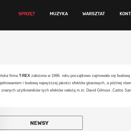
SPRZĘT
MUZYKA
WARSZTAT
KONT
ńska firma
T-REX
założona w 1996. roku początkowo zajmowała się budową ko
ojektowaniem i budową najwyższej jakości efektów gitarowych, a później rów
 znanych użytkowników tych efektów należą m.in: David Gilmour ,Carlos Sa
NEWSY