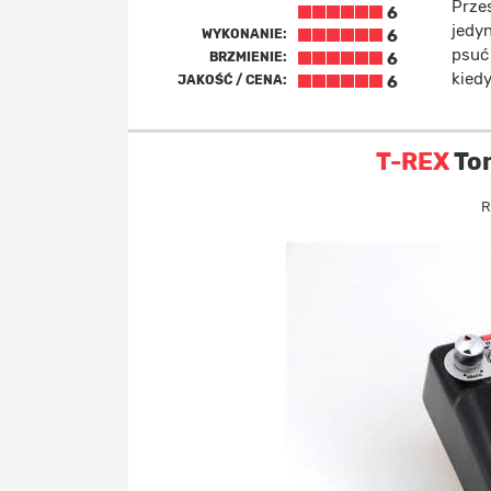
Przes
6
jedyn
WYKONANIE:
6
psuć
BRZMIENIE:
6
kiedy
JAKOŚĆ / CENA:
6
T-REX
Ton
R