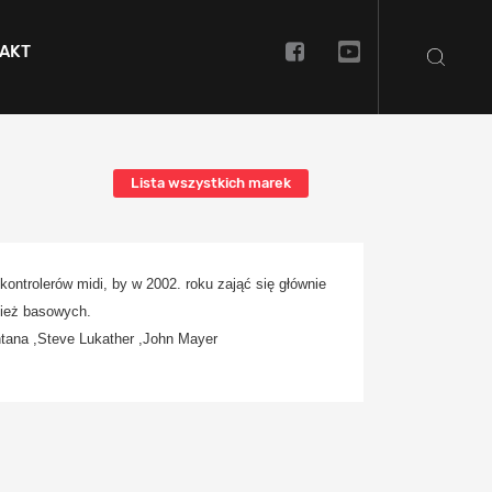
AKT
Lista wszystkich marek
ntrolerów midi, by w 2002. roku zająć się głównie
nież basowych.
ntana ,Steve Lukather ,John Mayer