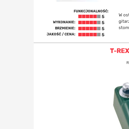
FUNKCJONALNOŚĆ:
W ost
5
gita
WYKONANIE:
5
stom
BRZMIENIE:
5
JAKOŚĆ / CENA:
5
T-RE
R