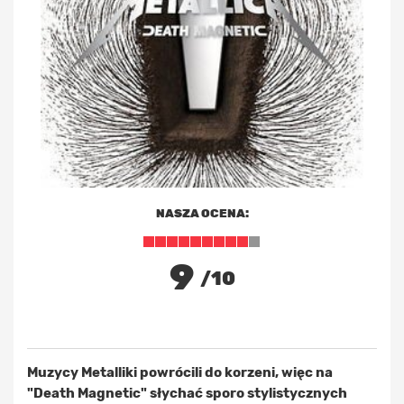
NASZA OCENA:
9
/10
Muzycy Metalliki powrócili do korzeni, więc na
"Death Magnetic" słychać sporo stylistycznych