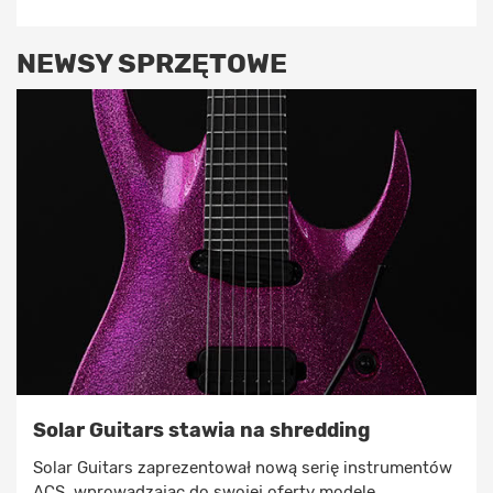
NEWSY SPRZĘTOWE
Solar Guitars stawia na shredding
Solar Guitars zaprezentował nową serię instrumentów
ACS, wprowadzając do swojej oferty modele