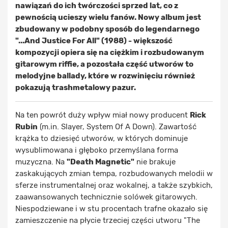
nawiązań do ich twórczości sprzed lat, co z
pewnością ucieszy wielu fanów. Nowy album jest
zbudowany w podobny sposób do legendarnego
"...And Justice For All" (1988) - większość
kompozycji opiera się na ciężkim i rozbudowanym
gitarowym riffie, a pozostała część utworów to
melodyjne ballady, które w rozwinięciu również
pokazują trashmetalowy pazur.
Na ten powrót duży wpływ miał nowy producent
Rick
Rubin
(m.in. Slayer, System Of A Down). Zawartość
krążka to dziesięć utworów, w których dominuje
wysublimowana i głęboko przemyślana forma
muzyczna. Na
"Death Magnetic"
nie brakuje
zaskakujących zmian tempa, rozbudowanych melodii w
sferze instrumentalnej oraz wokalnej, a także szybkich,
zaawansowanych technicznie solówek gitarowych.
Niespodziewane i w stu procentach trafne okazało się
zamieszczenie na płycie trzeciej części utworu "The