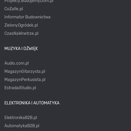
Projekty.BudujemyDom.pl
CoZaIle.pl
Informator Budownictwa
ZielonyOgródek.pl
CzasNaWnetrze.pl
MUZYKA I DŹWIĘK
Audio.com.pl
MagazynGitarzysta.pl
MagazynPerkusista.pl
EstradaiStudio.pl
ELEKTRONIKA I AUTOMATYKA
ElektronikaB2B.pl
AutomatykaB2B.pl