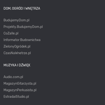
DOM, OGRÓD I WNĘTRZA
BudujemyDom.pl
Projekty.BudujemyDom.pl
CoZaIle.pl
Informator Budownictwa
ZielonyOgródek.pl
CzasNaWnetrze.pl
MUZYKA I DŹWIĘK
Audio.com.pl
MagazynGitarzysta.pl
MagazynPerkusista.pl
EstradaiStudio.pl