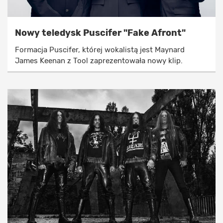
Nowy teledysk Puscifer "Fake Afront"
Formacja Puscifer, której wokalistą jest Maynard
James Keenan z Tool zaprezentowała nowy klip.