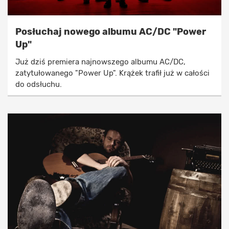
Posłuchaj nowego albumu AC/DC "Power
Up"
Już dziś premiera najnowszego albumu AC/DC,
zatytułowanego "Power Up". Krążek trafił już w całości
do odsłuchu.