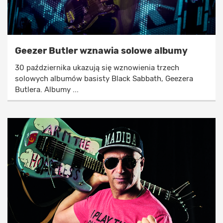
Geezer Butler wznawia solowe albumy
30 października ukazują się wznowienia trzech
solowych albumów basisty Black Sabbath, Geezera
Butlera. Albumy ...