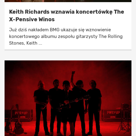
Keith Richards wznawia koncertówkę The
X-Pensive Winos
Już dziś nakładem BMG ukazuje się wznowienie
koncertowego albumu zespołu gitarzysty The Rolling
Stones, Keith ...