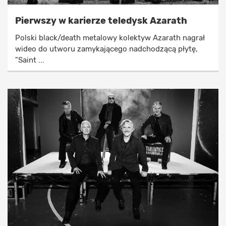
Pierwszy w karierze teledysk Azarath
Polski black/death metalowy kolektyw Azarath nagrał
wideo do utworu zamykającego nadchodzącą płytę,
"Saint ...